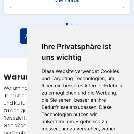
Mehr Infos
Alle Angebote in Bayern anschauen
Ihre Privatsphäre ist
uns wichtig
Diese Website verwendet Cookies
Warum nach Bayern?
und Targeting Technologien, um
Ihnen ein besseres Internet-Erlebnis
Warum nach Bayern reisen? Bayern bietet das ganze
zu ermöglichen und die Werbung,
Jahr über die perfekte Mischung aus Erholung, Erlebnis
die Sie sehen, besser an Ihre
und Kultur. Von den bezaubernden Alpen im Süden bis
Bedürfnisse anzupassen. Diese
zu den grünen Hügeln im Norden ist Bayern ein ideales
Technologien nutzen wir
Reiseziel für Naturliebhaber und Sportbegeisterte.
außerdem, um Ergebnisse zu
Genießen Sie die köstliche bayerische Küche und das
messen, um zu verstehen, woher
berühmte bayerische Bier sowie die reiche Geschichte