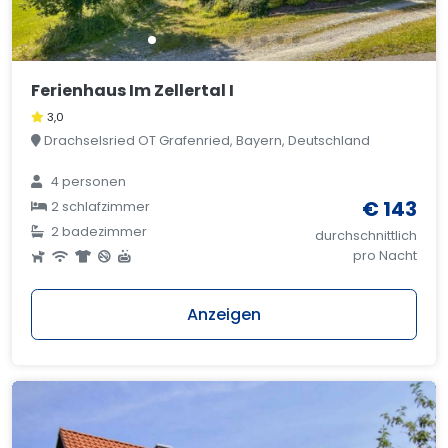
Ferienhaus Im Zellertal I
3,0
Drachselsried OT Grafenried, Bayern, Deutschland
4 personen
€ 143
2 schlafzimmer
2 badezimmer
durchschnittlich
pro Nacht
Anzeigen