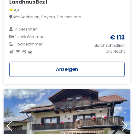
Landhaus Bez I
3,0
Weißenbrunn, Bayern, Deutschland
4 personen
€ 113
1 schlafzimmer
1 badezimmer
durchschnittlich
pro Nacht
Anzeigen