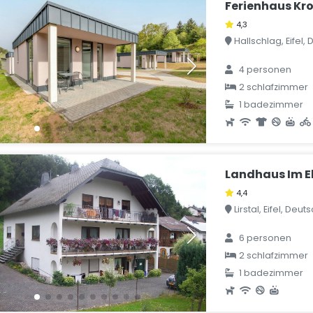
Ferienhaus Kr
4,3
Hallschlag, Eifel,
4 personen
2 schlafzimmer
1 badezimmer
Landhaus Im E
4,4
Lirstal, Eifel, Deu
6 personen
2 schlafzimmer
1 badezimmer