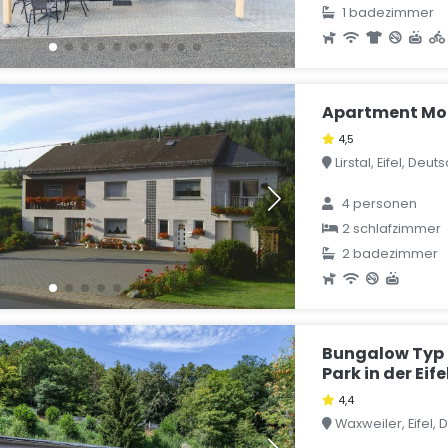
1 badezimmer
Apartment Mo
4,5
Lirstal, Eifel, Deu
4 personen
2 schlafzimmer
2 badezimmer
Bungalow Typ 
Park in der Eife
4,4
Waxweiler, Eifel,