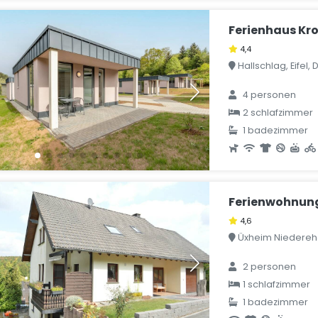
Ferienhaus Kr
4,4
Hallschlag, Eifel,
4 personen
2 schlafzimmer
1 badezimmer
Ferienwohnung
4,6
Üxheim Niederehe,
2 personen
1 schlafzimmer
1 badezimmer