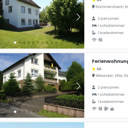
Rommersheim, Eif
2 personen
1 schlafzimmer
1 badezimmer
Ferienwohnung
4,6
Wilsecker, Eifel, 
2 personen
1 schlafzimmer
1 badezimmer