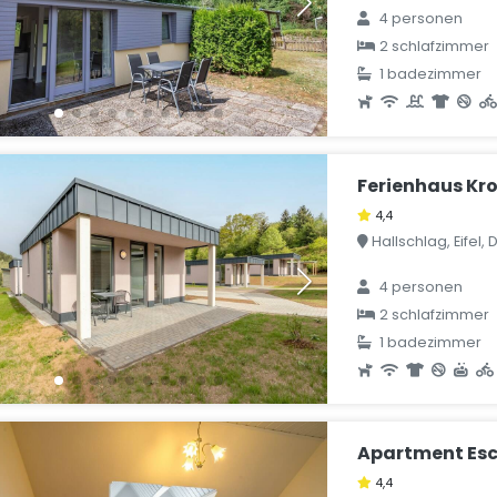
4 personen
2 schlafzimmer
1 badezimmer
Ferienhaus Kr
4,4
Hallschlag, Eifel,
4 personen
2 schlafzimmer
1 badezimmer
Apartment Es
4,4