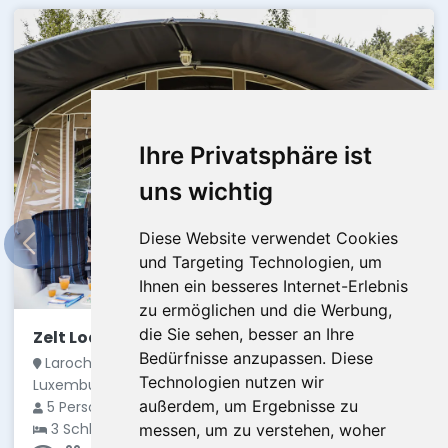
Ihre Privatsphäre ist
uns wichtig
Diese Website verwendet Cookies
und Targeting Technologien, um
Ihnen ein besseres Internet-Erlebnis
zu ermöglichen und die Werbung,
die Sie sehen, besser an Ihre
Zelt Lodge Resort Auf Kengert 1
Bedürfnisse anzupassen. Diese
Larochette-Medernach, Luxembourg,
4,2
Technologien nutzen wir
Luxemburg
€ 92
außerdem, um Ergebnisse zu
5 Personen
durchschnittlich
3 Schlafzimmer
messen, um zu verstehen, woher