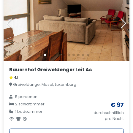
Bauernhof Greiweldenger Leit As
4,1
Greiveldange, Mosel, Luxemburg
5 personen
€ 97
2 schlafzimmer
1 badezimmer
durchschnittlich
pro Nacht