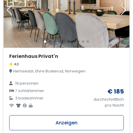
Ferienhaus Privat'n
4,0
Hemsedal, Øvre Buskerud, Norwegen
19 personen
€ 185
7 schlafzimmer
3 badezimmer
durchschnittlich
pro Nacht
Anzeigen