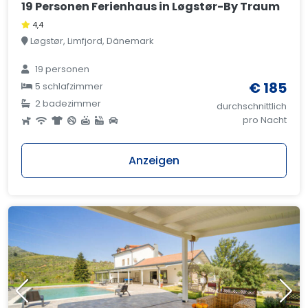
19 Personen Ferienhaus in Løgstør-By Traum
4,4
Løgstør, Limfjord, Dänemark
19 personen
€ 185
5 schlafzimmer
2 badezimmer
durchschnittlich
pro Nacht
Anzeigen