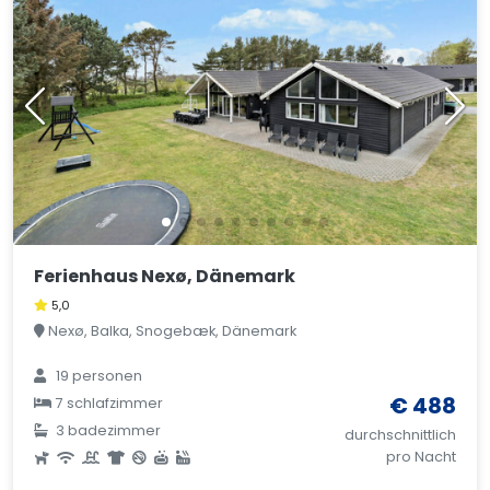
Ferienhaus Nexø, Dänemark
5,0
Nexø, Balka, Snogebæk, Dänemark
19 personen
€ 488
7 schlafzimmer
3 badezimmer
durchschnittlich
pro Nacht