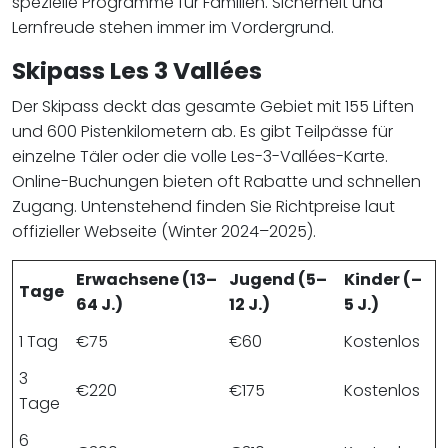
spezielle Programme für Familien. Sicherheit und
Lernfreude stehen immer im Vordergrund.
Skipass Les 3 Vallées
Der Skipass deckt das gesamte Gebiet mit 155 Liften
und 600 Pistenkilometern ab. Es gibt Teilpässe für
einzelne Täler oder die volle Les-3-Vallées-Karte.
Online-Buchungen bieten oft Rabatte und schnellen
Zugang. Untenstehend finden Sie Richtpreise laut
offizieller Webseite (Winter 2024–2025).
Erwachsene (13–
Jugend (5–
Kinder (–
Tage
64 J.)
12 J.)
5 J.)
1 Tag
€75
€60
Kostenlos
3
€220
€175
Kostenlos
Tage
6