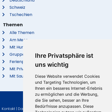
Deutschland
Schweiz
Tschechien
Themen
Alle Themen
Am Meer
Mit Hund
Gruppenhäuser
Ihre Privatsphäre ist
Ferienparks
uns wichtig
Mit Privatem Pool
Mit Sauna
Diese Website verwendet Cookies
und Targeting Technologien, um
Ihnen ein besseres Internet-Erlebnis
zu ermöglichen und die Werbung,
die Sie sehen, besser an Ihre
© 2026 VidaVilla.com
Bedürfnisse anzupassen. Diese
Kontakt
|
Datenschutz
|
Cookie Einstellungen
|
Widerrufsrecht
|