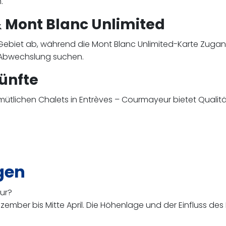
.
 Mont Blanc Unlimited
ebiet ab, während die Mont Blanc Unlimited-Karte Zugang
ie Abwechslung suchen.
ünfte
ütlichen Chalets in Entrèves – Courmayeur bietet Qualität
gen
ur?
ezember bis Mitte April. Die Höhenlage und der Einfluss d