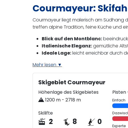
Courmayeur: Skifahr
Courmayeur liegt malerisch am Südhang des
treffen alpine Tradition, feine Küche und ei
Blick auf den Montblanc:
beeindruck
Italienische Eleganz:
gemütliche Alts
Ideale Lage:
leicht erreichbar durch 
Mehr lesen ▼
Skigebiet Courmayeur
Höhenlage des Skigebietes
Pisten
1200 m - 2718 m
Einfach
Skilifte
Dazwisc
2
8
0
Experte