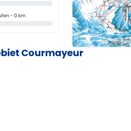
ufen - 0 km
ebiet Courmayeur