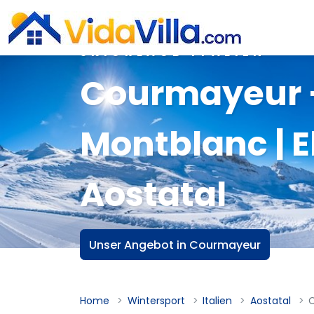
SKIURLAUB ITALIEN
Courmayeur 
Montblanc | 
Aostatal
Unser Angebot in Courmayeur
Home
Wintersport
Italien
Aostatal