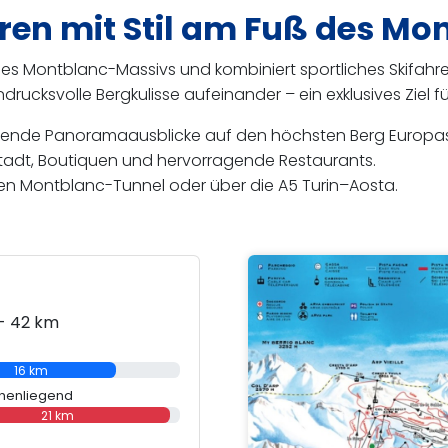
en mit Stil am Fuß des Mo
 Montblanc-Massivs und kombiniert sportliches Skifahren 
ndrucksvolle Bergkulisse aufeinander – ein exklusives Ziel f
ende Panoramaausblicke auf den höchsten Berg Europas
tadt, Boutiquen und hervorragende Restaurants.
den Montblanc-Tunnel oder über die A5 Turin–Aosta.
 - 42 km
16 km
henliegend
21 km