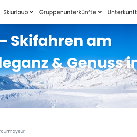
Skiurlaub
Gruppenunterkünfte
Unterkünf
– Skifahren am
Eleganz & Genuss 
Courmayeur