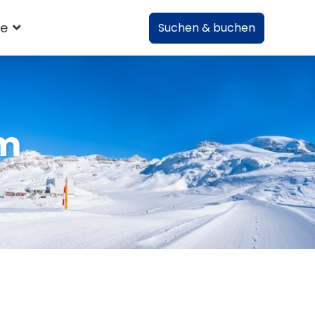
te
Suchen & buchen
im