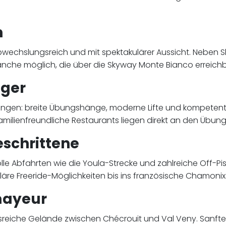
n
abwechslungsreich und mit spektakulärer Aussicht. Neben 
nche möglich, die über die Skyway Monte Bianco erreichba
nger
ungen: breite Übungshänge, moderne Lifte und kompetente 
milienfreundliche Restaurants liegen direkt an den Übun
schrittene
olle Abfahrten wie die Youla-Strecke und zahlreiche Off-
äre Freeride-Möglichkeiten bis ins französische Chamonix
mayeur
iche Gelände zwischen Chécrouit und Val Veny. Sanfte 