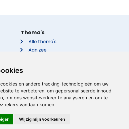
Thema's
Alle thema's
Aan zee
Met de hond
Groepsaccommodaties
cookies
Vakantieparken
Met privé zwembad
 cookies en andere tracking-technologieën om uw
ebsite te verbeteren, om gepersonaliseerde inhoud
Met sauna
en, om ons websiteverkeer te analyseren en om te
ezoekers vandaan komen.
eiger
Wijzig mijn voorkeuren
rden
|
Imprint
|