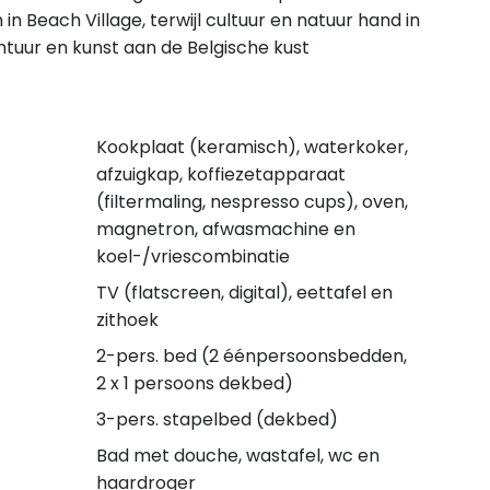
n Beach Village, terwijl cultuur en natuur hand in
tuur en kunst aan de Belgische kust
Kookplaat (keramisch), waterkoker,
afzuigkap, koffiezetapparaat
(filtermaling, nespresso cups), oven,
magnetron, afwasmachine en
koel-/vriescombinatie
TV (flatscreen, digital), eettafel en
zithoek
2-pers. bed (2 éénpersoonsbedden,
2 x 1 persoons dekbed)
3-pers. stapelbed (dekbed)
Bad met douche, wastafel, wc en
haardroger