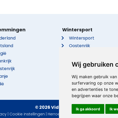
emmingen
Wintersport
derland
Wintersport
itsland
Oostenrijk
lgië
Frankrijk
nkrijk
Italië
Wij gebruiken 
stenrijk
Duitsland
anje
Zwitserland
Wij maken gebruik van
surfervaring op onze w
lië
Tsjechië
en advertenties te ton
begrijpen waar onze b
© 2026 VidaVilla.com
Ik ga akkoord
Ik w
vacy
|
Cookie instellingen
|
Herroepingsrecht
|
Gebruiksvoorwaa