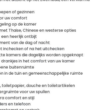
roepen of gezinnen
oor uw comfort
regeling op de kamer
 met Thaise, Chinese en westerse opties
een heerlijk ontbijt
moment van de dag of nacht
t inchecken of na het uitchecken
tte kamers die dagelijks worden opgeknapt
f drankjes in het comfort van uw kamer
roene buitenruimte
en in de tuin en gemeenschappelijke ruimte
toiletpapier, douche en toiletartikelen
ergruimte voor uw spullen
a comfort en stijl
nders en telefoon