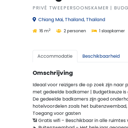
PRIVÉ TWEEPERSOONSKAMER | BUD
Chiang Mai, Thailand, Thailand
2
16 m
2 personen
1 slaapkamer
Accommodatie
Beschikbaarheid
Omschrijving
Ideaal voor reizigers die op zoek zijn naa
met gedeelde badkamer | Budgetkeuze is ge
De gedeelde badkamers zijn goed onderho
hotelvoordelen zoals het buitenzwembad, 
Toegang voor gasten
📶 Gratis wifi – Beschikbaar in alle ruim
🏊 Buitenzwembad – Het hele jaar geopen