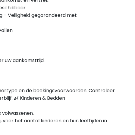
ij aankomst en vertrek
beschikbaar
g – Veiligheid gegarandeerd met
vallen
r uw aankomsttijd.
kamertype en de boekingsvoorwaarden. Controleer
blijf. 👶 Kinderen & Bedden
ls volwassenen.
 voer het aantal kinderen en hun leeftijden in