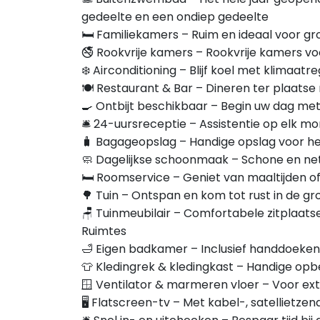
gedeelte en een ondiep gedeelte
🛏️ Familiekamers – Ruim en ideaal voor g
🚭 Rookvrije kamers – Rookvrije kamers v
❄️ Airconditioning – Blijf koel met klimaat
🍽️ Restaurant & Bar – Dineren ter plaatse
🍳 Ontbijt beschikbaar – Begin uw dag met 
🛎️ 24-uursreceptie – Assistentie op elk 
🧳 Bagageopslag – Handige opslag voor he
🧼 Dagelijkse schoonmaak – Schone en ne
🛏️ Roomservice – Geniet van maaltijden o
🌳 Tuin – Ontspan en kom tot rust in de g
🪑 Tuinmeubilair – Comfortabele zitplaats
Ruimtes
🛁 Eigen badkamer – Inclusief handdoeken, 
👕 Kledingrek & kledingkast – Handige opb
🪟 Ventilator & marmeren vloer – Voor extr
🖥️ Flatscreen-tv – Met kabel-, satellietze