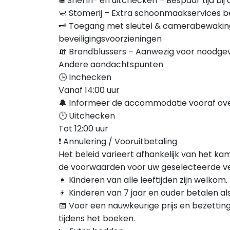
🛎️ Snel in- en uitchecken – Bespaar tijd b
🧼 Stomerij – Extra schoonmaakservices 
🗝️ Toegang met sleutel & camerabewakin
beveiligingsvoorzieningen
🧯 Brandblussers – Aanwezig voor noodge
Andere aandachtspunten
🕒 Inchecken
Vanaf 14:00 uur
🔔 Informeer de accommodatie vooraf ove
🕛 Uitchecken
Tot 12:00 uur
❗ Annulering / Vooruitbetaling
Het beleid varieert afhankelijk van het 
de voorwaarden voor uw geselecteerde ver
👧 Kinderen van alle leeftijden zijn welkom.
👦 Kinderen van 7 jaar en ouder betalen a
📅 Voor een nauwkeurige prijs en bezetting,
tijdens het boeken.