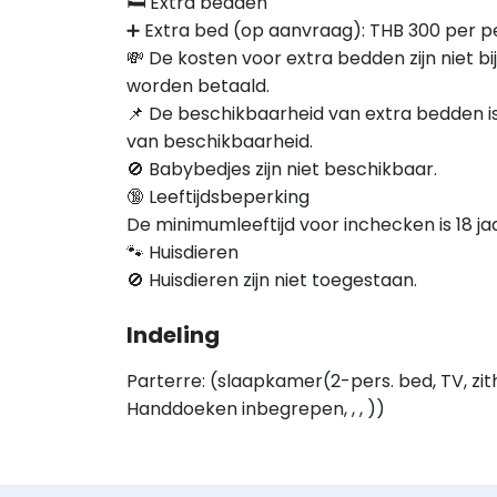
🛏️ Extra bedden
➕ Extra bed (op aanvraag): THB 300 per p
💸 De kosten voor extra bedden zijn niet bi
worden betaald.
📌 De beschikbaarheid van extra bedden is
van beschikbaarheid.
🚫 Babybedjes zijn niet beschikbaar.
🔞 Leeftijdsbeperking
De minimumleeftijd voor inchecken is 18 jaa
🐾 Huisdieren
🚫 Huisdieren zijn niet toegestaan.
Indeling
Parterre: (slaapkamer(2-pers. bed, TV, zi
Handdoeken inbegrepen, , , ))