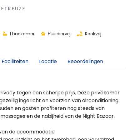
GETKEUZE
1 badkamer
Huisdiervrij
Rookvrij
Faciliteiten
Locatie
Beoordelingen
r privacy tegen een scherpe prijs. Deze privékamer
zellig ingericht en voorzien van airconditioning.
uden en gasten profiteren nog steeds van
massages en de nabijheid van de Night Bazaar.
tes van de accommodatie
d met uitzicht op het zwembad, een verwarmd