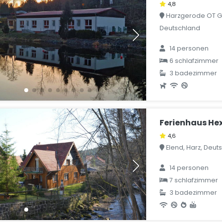
4,8
Harzgerode OT Gü
Deutschland
14 personen
6 schlafzimmer
3 badezimmer
Ferienhaus He
4,6
Elend, Harz, Deut
14 personen
7 schlafzimmer
3 badezimmer