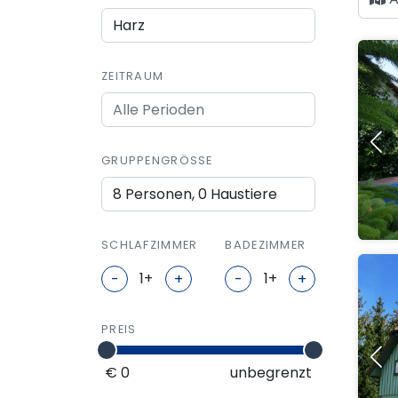
ZEITRAUM
GRUPPENGRÖSSE
8 Personen, 0 Haustiere
SCHLAFZIMMER
BADEZIMMER
-
+
-
+
PREIS
€ 0
unbegrenzt