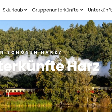
Skiurlaub
Gruppenunterkünfte
Unterkünf
EN SCHÖNEN HARZ?
terkünfte
Harz