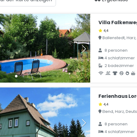
Villa Falkenw
4,4
Ballenstedt, Harz
8 personen
4 schlafzimmer
2 badezimmer
Ferienhaus Lo
4,4
Elend, Harz, Deut
8 personen
4 schlafzimmer