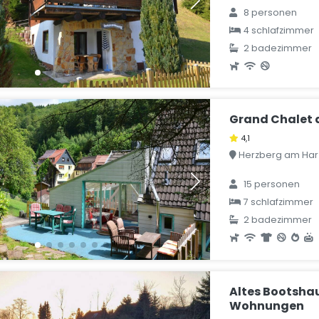
8 personen
4 schlafzimmer
2 badezimmer
Grand Chalet 
4,1
Herzberg am Harz
15 personen
7 schlafzimmer
2 badezimmer
Altes Bootshau
Wohnungen