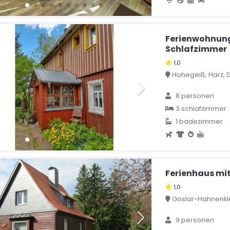
Ferienwohnung
Schlafzimmer
1,0
Hohegeiß, Harz, 
8 personen
3 schlafzimmer
1 badezimmer
Ferienhaus mi
1,0
Goslar-Hahnenkle
9 personen