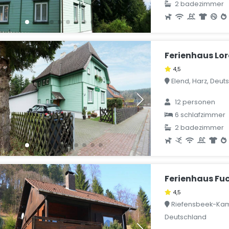
2 badezimmer
Ferienhaus Lo
4,5
Elend, Harz, Deut
12 personen
6 schlafzimmer
2 badezimmer
Ferienhaus Fu
4,5
Riefensbeek-Kam
Deutschland