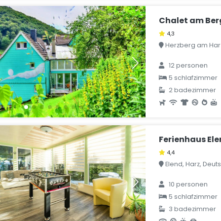
Chalet am Ber
4,3
Herzberg am Harz
12 personen
5 schlafzimmer
2 badezimmer
Ferienhaus Ele
4,4
Elend, Harz, Deut
10 personen
5 schlafzimmer
3 badezimmer