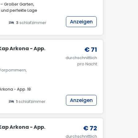
 – Großer Garten,
 und perfekte Lage
Anzeigen
3
schlafzimmer
Kap Arkona - App.
€ 71
durchschnittlich
pro Nacht
g-Vorpommern,
rkona - App. 18
Anzeigen
1
schlafzimmer
Kap Arkona - App.
€ 72
durchschnittlich