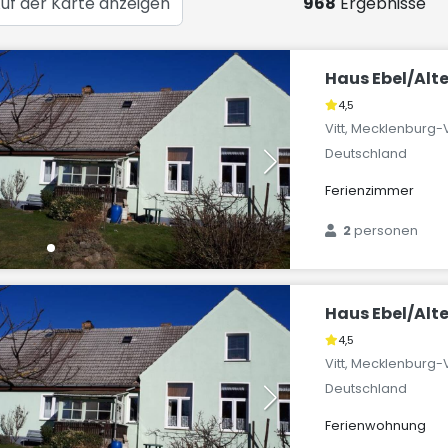
uf der Karte anzeigen
968
Ergebnisse
Haus Ebel/Alt
4,5
Vitt, Mecklenbur
Deutschland
Ferienzimmer
2
personen
Haus Ebel/Alt
4,5
Vitt, Mecklenbur
Deutschland
Ferienwohnung