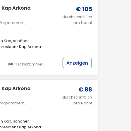
z Kap Arkona
€ 105
durchschnittlich
g-Vorpommern,
pro Nacht
n Kap, schöner
enresidenz Kap Arkona
Anzeigen
1
schlafzimmer
z Kap Arkona
€ 88
durchschnittlich
g-Vorpommern,
pro Nacht
n Kap, schöner
enresidenz Kap Arkona