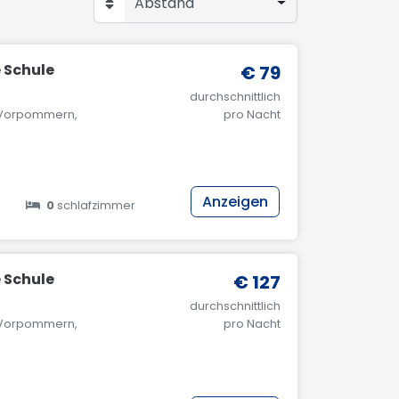
Abstand
e Schule
€ 79
durchschnittlich
g-Vorpommern,
pro Nacht
Anzeigen
0
schlafzimmer
e Schule
€ 127
durchschnittlich
g-Vorpommern,
pro Nacht