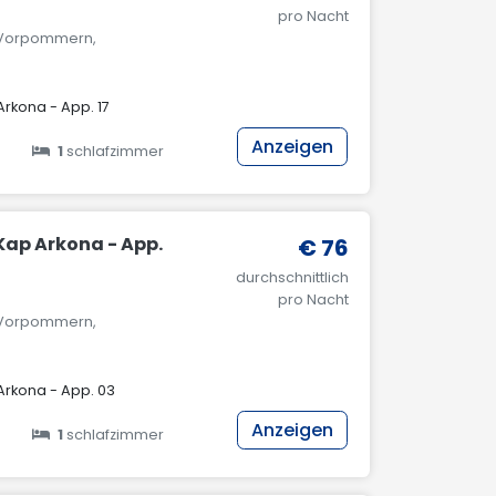
pro Nacht
g-Vorpommern,
rkona - App. 17
Anzeigen
1
schlafzimmer
Kap Arkona - App.
€ 76
durchschnittlich
pro Nacht
g-Vorpommern,
Arkona - App. 03
Anzeigen
1
schlafzimmer