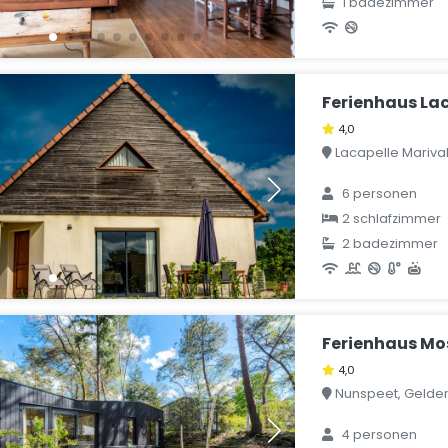
1 badezimmer
Ferienhaus Lac
4,0
Lacapelle Marival,
6 personen
2 schlafzimmer
2 badezimmer
Ferienhaus Mo
4,0
Nunspeet, Gelder
4 personen