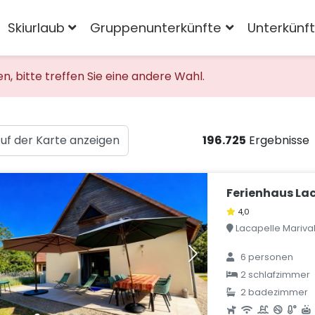
Skiurlaub
Gruppenunterkünfte
Unterkünf
 bitte treffen Sie eine andere Wahl.
uf der Karte anzeigen
196.725
Ergebnisse
Ferienhaus Lac 
4,0
Lacapelle Marival,
6 personen
2 schlafzimmer
2 badezimmer