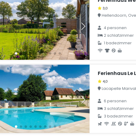
Ferienhaus We
3,0
Hellendoorn, Over
4 personen
2 schlafzimmer
1 badezimmer
Ferienhaus Le L
4,0
Lacapelle Marival,
6 personen
3 schlafzimmer
3 badezimmer