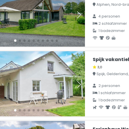
Alphen, Nord-bra
4 personen
2 schlafzimmer
1 badezimmer
Spijk vakantie
3,0
Spijk, Gelderland
2 personen
1 schlafzimmer
1 badezimmer