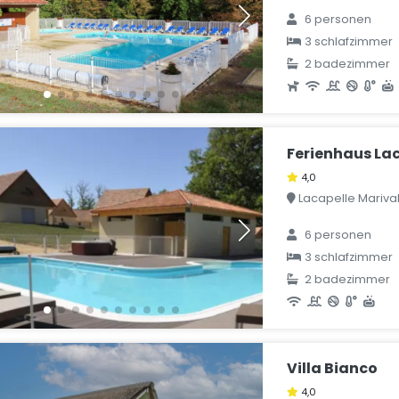
6 personen
3 schlafzimmer
2 badezimmer
Ferienhaus Lac
4,0
Lacapelle Marival,
6 personen
3 schlafzimmer
2 badezimmer
Villa Bianco
4,0