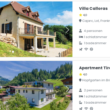
Villa Calloras
4,0
Cajarc, Lot, Frank
4 personen
1 schlafzimmer
1 badezimmer
Apartment Tiro
4,0
Hopfgarten im Brix
2 personen
1 schlafzimmer
1 badezimmer