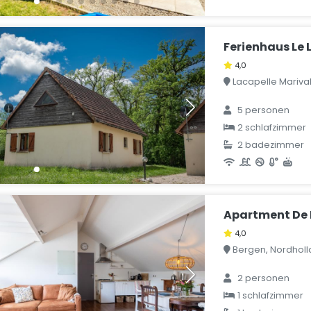
Ferienhaus Le 
4,0
Lacapelle Marival,
5 personen
2 schlafzimmer
2 badezimmer
Apartment De 
4,0
Bergen, Nordholl
2 personen
1 schlafzimmer