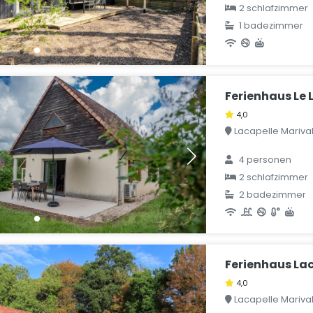
2 schlafzimmer
1 badezimmer
Ferienhaus Le 
4,0
Lacapelle Marival,
4 personen
2 schlafzimmer
2 badezimmer
Ferienhaus Lac
4,0
Lacapelle Marival,