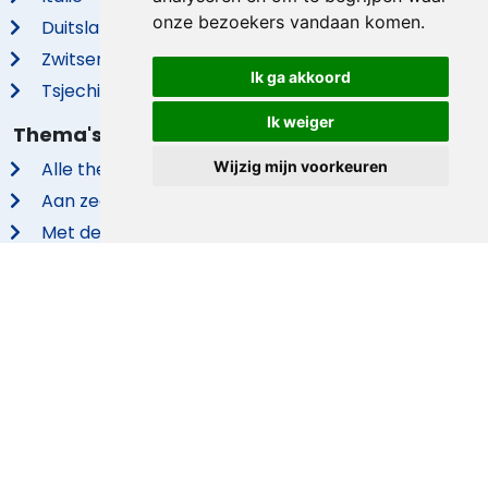
onze bezoekers vandaan komen.
Duitsland
Zwitserland
Ik ga akkoord
Tsjechië
Ik weiger
Thema's
Alle thema's
Wijzig mijn voorkeuren
Aan zee
Met de hond
Groepsaccommodaties
Vakantieparken
Met privé zwembad
Met sauna
© 2026 VidaVilla.com