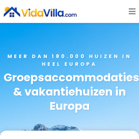
MEER DAN 180.000 HUIZEN IN
HEEL EUROPA
Groepsaccommodatie
& vakantiehuizen in
Europa