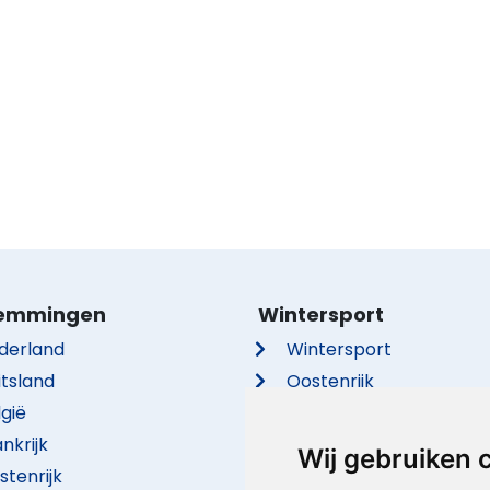
emmingen
Wintersport
derland
Wintersport
itsland
Oostenrijk
lgië
Frankrijk
nkrijk
Italië
Wij gebruiken 
stenrijk
Duitsland