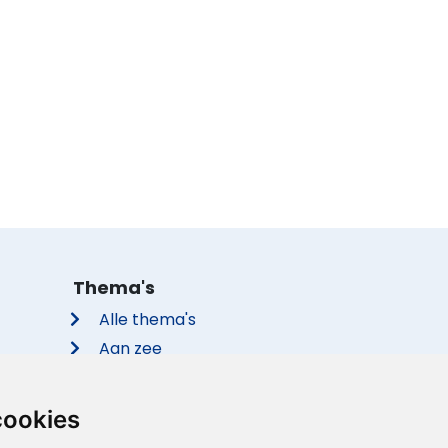
Thema's
Alle thema's
Aan zee
Met de hond
Groepsaccommodaties
cookies
Vakantieparken