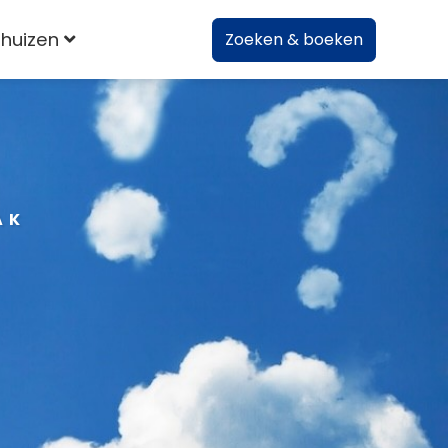
huizen
Zoeken & boeken
AK