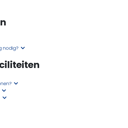
en
ng nodig?
liteiten
sonen?
?
?