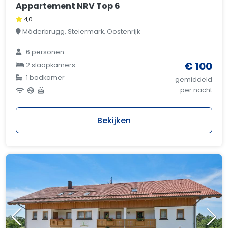
Appartement NRV Top 6
4,0
Möderbrugg, Steiermark, Oostenrijk
6 personen
€ 100
2 slaapkamers
1 badkamer
gemiddeld
per nacht
Bekijken