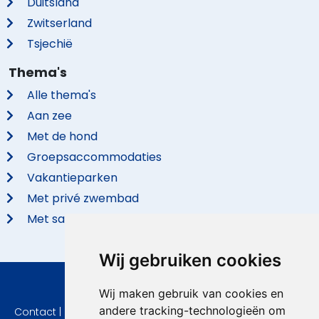
Duitsland
Zwitserland
Tsjechië
Thema's
Alle thema's
Aan zee
Met de hond
Groepsaccommodaties
Vakantieparken
Met privé zwembad
Met sauna
Wij gebruiken cookies
© 2026 VidaVilla.com
Wij maken gebruik van cookies en
andere tracking-technologieën om
Contact
|
Privacy
|
Cookie instellingen
|
Herroepingsrecht
|