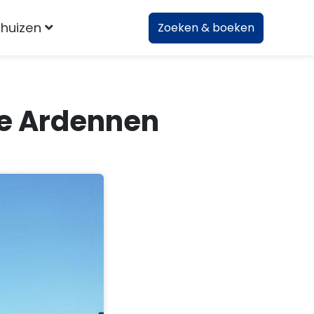
huizen
Zoeken & boeken
 de Ardennen