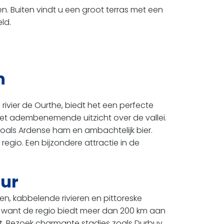
n. Buiten vindt u een groot terras met een
ld.
n
ivier de Ourthe, biedt het een perfecte
het adembenemende uitzicht over de vallei.
 zoals Ardense ham en ambachtelijk bier.
egio. Een bijzondere attractie in de
uur
en, kabbelende rivieren en pittoreske
n, want de regio biedt meer dan 200 km aan
at. Bezoek charmante stadjes zoals Durbuy