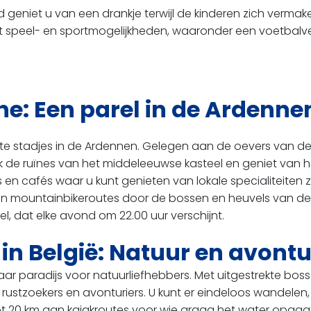
geniet u van een drankje terwijl de kinderen zich vermake
 speel- en sportmogelijkheden, waaronder een voetbalve
e: Een parel in de Ardenne
 stadjes in de Ardennen. Gelegen aan de oevers van de r
ek de ruïnes van het middeleeuwse kasteel en geniet van 
s en cafés waar u kunt genieten van lokale specialiteiten
 en mountainbikeroutes door de bossen en heuvels van de r
, dat elke avond om 22.00 uur verschijnt.
in België: Natuur en avont
ar paradijs voor natuurliefhebbers. Met uitgestrekte boss
 rustzoekers en avonturiers. U kunt er eindeloos wandele
 tot 20 km aan kajakroutes voor wie graag het water opga