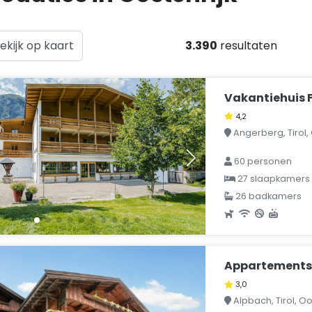
ekijk op kaart
3.390
resultaten
Vakantiehuis F
4,2
Angerberg, Tirol, 
60 personen
27 slaapkamers
26 badkamers
Appartements 
3,0
Alpbach, Tirol, Oo