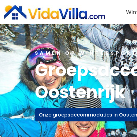
Win
SAMEN OP WINTERSPORT
Groepsacc
Oostenrijk
Onze groepsaccommodaties in Oostenr