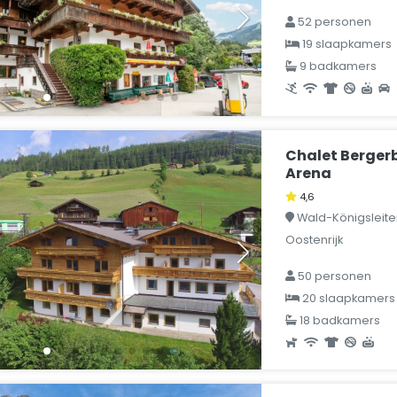
52 personen
19 slaapkamers
9 badkamers
Chalet Bergerbl
Arena
4,6
Wald-Königsleiten
Oostenrijk
50 personen
20 slaapkamers
18 badkamers