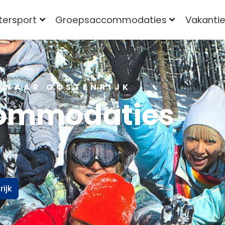
tersport
Groepsaccommodaties
Vakantie
 NAAR OOSTENRIJK
ommodaties
ijk