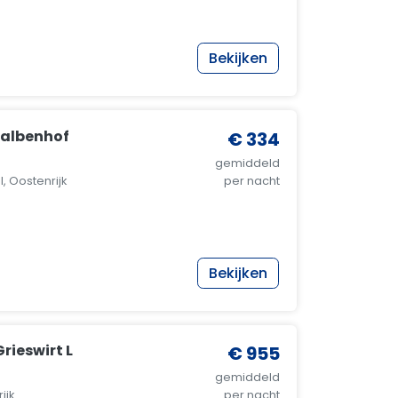
Bekijken
walbenhof
€ 334
gemiddeld
, Oostenrijk
per nacht
Bekijken
rieswirt L
€ 955
gemiddeld
ijk
per nacht