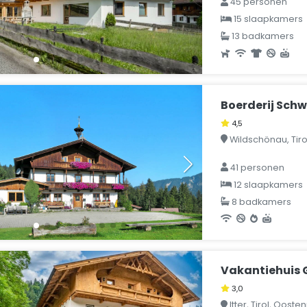
45 personen
15 slaapkamers
13 badkamers
Boerderij Sch
4,5
Wildschönau, Tirol
41 personen
12 slaapkamers
8 badkamers
Vakantiehuis G
3,0
Itter, Tirol, Oostenr