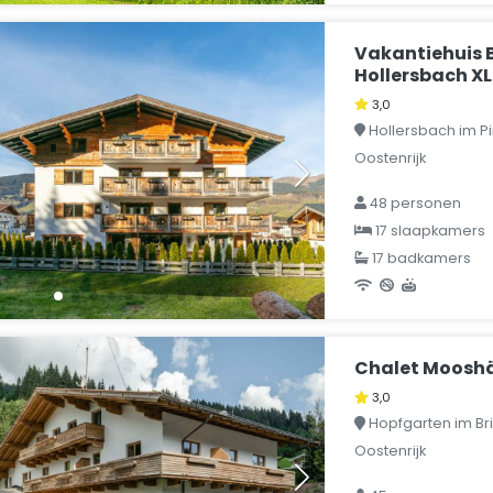
Vakantiehuis 
Hollersbach XL
3,0
Hollersbach im Pi
Oostenrijk
48 personen
17 slaapkamers
17 badkamers
Chalet Mooshä
3,0
Hopfgarten im Brix
Oostenrijk