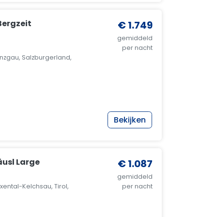
Bergzeit
€ 1.749
gemiddeld
per nacht
nzgau, Salzburgerland,
Bekijken
usl Large
€ 1.087
gemiddeld
ental-Kelchsau, Tirol,
per nacht