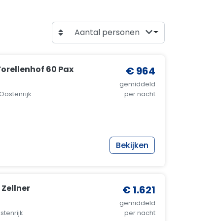
Aantal personen
orellenhof 60 Pax
€ 964
gemiddeld
Oostenrijk
per nacht
Bekijken
Zellner
€ 1.621
gemiddeld
stenrijk
per nacht