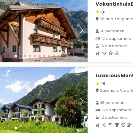
Vakantiehuis 
3,0
Sölden-Längenfeld
50 personen
16 slaapkamers
16 badkamers
Luxurious Mont
4,6
Gaschurn, Vorarlb
48 personen
16 slaapkamers
12 badkamers