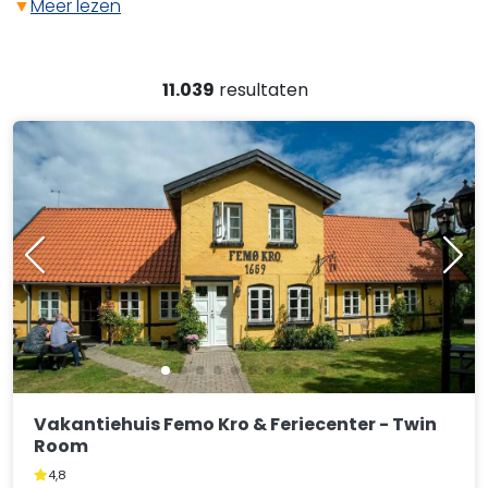
▼
Meer lezen
11.039
resultaten
Vakantiehuis Femo Kro & Feriecenter - Twin
Room
4,8