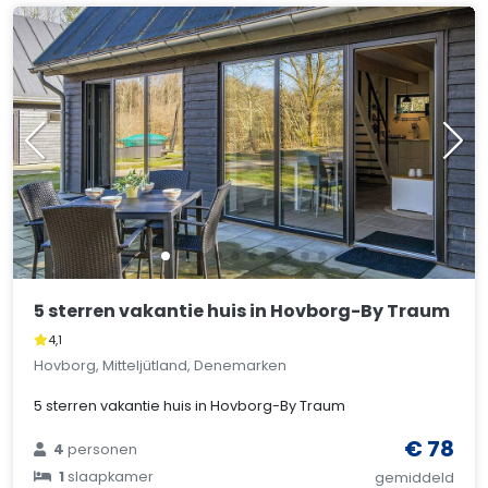
5 sterren vakantie huis in Hovborg-By Traum
4,1
Hovborg, Mitteljütland, Denemarken
5 sterren vakantie huis in Hovborg-By Traum
€ 78
4
personen
1
slaapkamer
gemiddeld