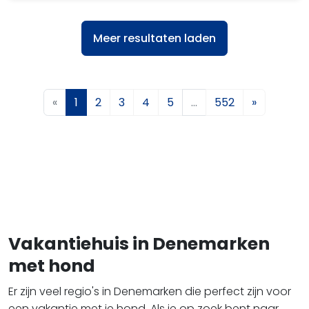
Meer resultaten laden
«
1
2
3
4
5
…
552
»
Vakantiehuis in Denemarken
met hond
Er zijn veel regio's in Denemarken die perfect zijn voor
een vakantie met je hond. Als je op zoek bent naar