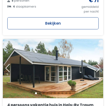
€ 71
8
personen
4
slaapkamers
gemiddeld
per nacht
Bekijken
4 persoons vakantie huis in Hals-By Traum