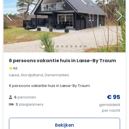
6 persoons vakantie huis in Læsø-By Traum
4,6
Læsø, Nordjütland, Denemarken
6 persoons vakantie huis in Læsø-By Traum
€ 95
6
personen
3
slaapkamers
gemiddeld
per nacht
Bekijken