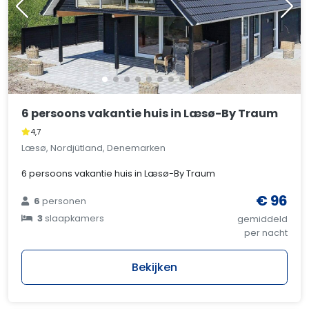
6 persoons vakantie huis in Læsø-By Traum
4,7
Læsø, Nordjütland, Denemarken
6 persoons vakantie huis in Læsø-By Traum
€ 96
6
personen
3
slaapkamers
gemiddeld
per nacht
Bekijken