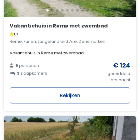
Vakantiehuis in Rømø met zwembad
1,0
Rømø, Fünen, Langeland und Ærø, Denemarken
Vakantiehuis in Rømø met zwembad
€ 124
6
personen
3
slaapkamers
gemiddeld
per nacht
Bekijken