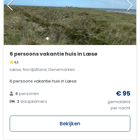
6 persoons vakantie huis in Læsø
4,5
Læsø, Nordjütland, Denemarken
6 persoons vakantie huis in Læsø
€ 95
6
personen
3
slaapkamers
gemiddeld
per nacht
Bekijken