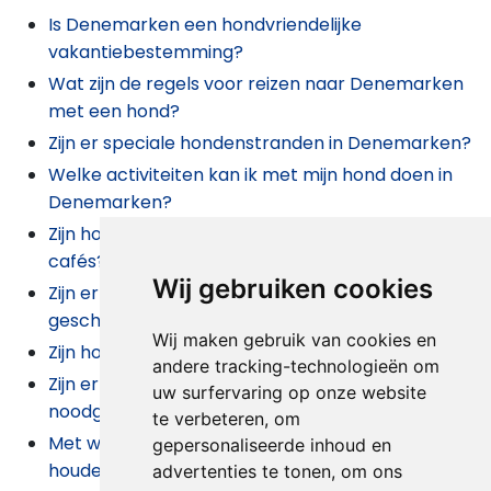
Is Denemarken een hondvriendelijke
vakantiebestemming?
Wat zijn de regels voor reizen naar Denemarken
met een hond?
Zijn er speciale hondenstranden in Denemarken?
Welke activiteiten kan ik met mijn hond doen in
Denemarken?
Zijn honden toegestaan in Deense restaurants en
cafés?
Wij gebruiken cookies
Zijn er speciale accommodaties die bijzonder
geschikt zijn voor hondenbezitters?
Wij maken gebruik van cookies en
Zijn honden toegestaan in het openbaar vervoer?
andere tracking-technologieën om
Zijn er dierenartsen en dierenklinieken voor
uw surfervaring op onze website
noodgevallen in Denemarken?
te verbeteren, om
Met welke bijzonderheden moet ik rekening
gepersonaliseerde inhoud en
houden als ik met mijn hond op vakantie ga naar
advertenties te tonen, om ons