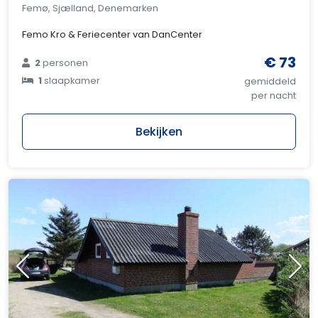
Femø, Sjælland, Denemarken
Femo Kro & Feriecenter van DanCenter
€ 73
2
personen
1
slaapkamer
gemiddeld
per nacht
Bekijken