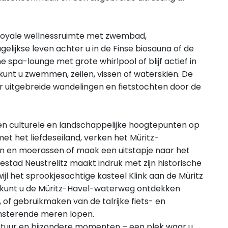
royale wellnessruimte met zwembad,
lijkse leven achter u in de Finse biosauna of de
 spa-lounge met grote whirlpool of blijf actief in
unt u zwemmen, zeilen, vissen of waterskiën. De
r uitgebreide wandelingen en fietstochten door de
en culturele en landschappelijke hoogtepunten op
et het liefdeseiland, verken het Müritz-
n en moerassen of maak een uitstapje naar het
estad Neustrelitz maakt indruk met zijn historische
jl het sprookjesachtige kasteel Klink aan de Müritz
n kunt u de Müritz-Havel-waterweg ontdekken
 of gebruikmaken van de talrijke fiets- en
insterende meren lopen.
natuur en bijzondere momenten – een plek waar u