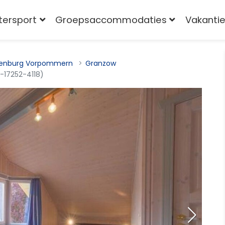
tersport
Groepsaccommodaties
Vakantie
enburg Vorpommern
Granzow
-17252-4118)