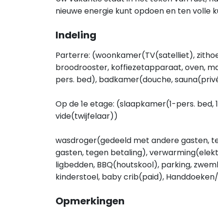
nieuwe energie kunt opdoen en ten volle 
Indeling
Parterre: (woonkamer(TV(satelliet), zitho
broodrooster, koffiezetapparaat, oven, m
pers. bed), badkamer(douche, sauna(privé),
Op de 1e etage: (slaapkamer(1-pers. bed, 1-p
vide(twijfelaar))
wasdroger(gedeeld met andere gasten, t
gasten, tegen betaling), verwarming(elektri
ligbedden, BBQ(houtskool), parking, zwem
kinderstoel, baby crib(paid), Handdoeke
Opmerkingen