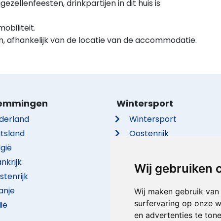
zellenfeesten, drinkpartijen in dit huis is
biliteit.
m, afhankelijk van de locatie van de accommodatie.
emmingen
Wintersport
derland
Wintersport
itsland
Oostenrijk
lgië
Frankrijk
nkrijk
Italië
Wij gebruiken 
stenrijk
Duitsland
anje
Zwitserland
Wij maken gebruik van
surfervaring op onze w
lië
Tsjechië
en advertenties te ton