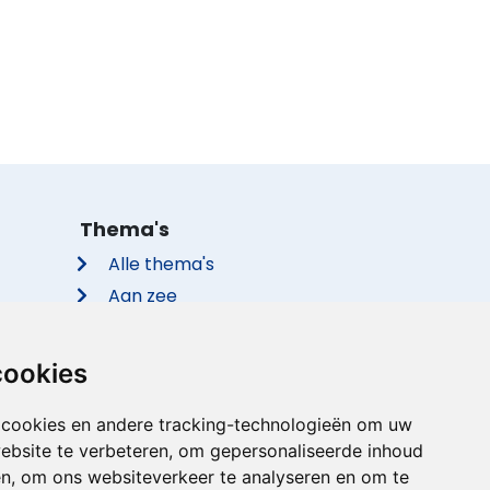
Thema's
Alle thema's
Aan zee
Met de hond
Groepsaccommodaties
cookies
Vakantieparken
Met privé zwembad
 cookies en andere tracking-technologieën om uw
ebsite te verbeteren, om gepersonaliseerde inhoud
Met sauna
en, om ons websiteverkeer te analyseren en om te