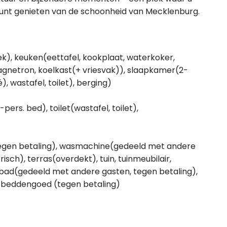
kunt genieten van de schoonheid van Mecklenburg.
ek), keuken(eettafel, kookplaat, waterkoker,
agnetron, koelkast(+ vriesvak)), slaapkamer(2-
 wastafel, toilet), berging)
ers. bed), toilet(wastafel, toilet),
egen betaling), wasmachine(gedeeld met andere
sch), terras(overdekt), tuin, tuinmeubilair,
bad(gedeeld met andere gasten, tegen betaling),
n/beddengoed (tegen betaling)