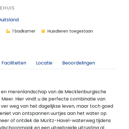
EHUIS
uitsland
s
1 badkamer
Huisdieren toegestaan
Faciliteiten
Locatie
Beoordelingen
bos- en merenlandschap van de Mecklenburgische
 Meer. Hier vindt u de perfecte combinatie van
 ver weg van het dagelijkse leven, maar toch goed
Geniet van ontspannen uurtjes aan het water op
meer of ontdek de Müritz-Havel-waterweg tijdens
ndschoonmaak en een uitgebreide uitrusting al