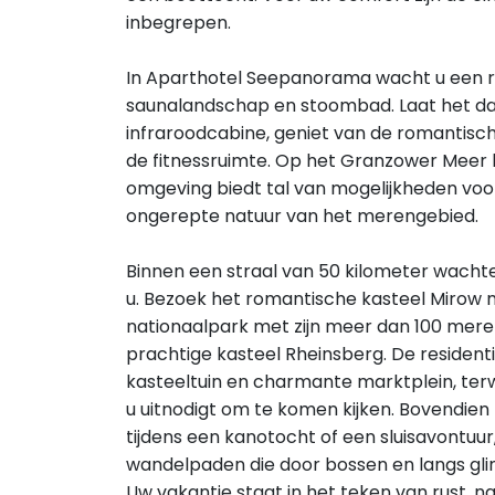
inbegrepen.
In Aparthotel Seepanorama wacht u een 
saunalandschap en stoombad. Laat het dage
infraroodcabine, geniet van de romantische
de fitnessruimte. Op het Granzower Meer k
omgeving biedt tal van mogelijkheden voo
ongerepte natuur van het merengebied.
Binnen een straal van 50 kilometer wacht
u. Bezoek het romantische kasteel Mirow m
nationaalpark met zijn meer dan 100 mere
prachtige kasteel Rheinsberg. De residenti
kasteeltuin en charmante marktplein, terwi
u uitnodigt om te komen kijken. Bovendie
tijdens een kanotocht of een sluisavontuur,
wandelpaden die door bossen en langs gl
Uw vakantie staat in het teken van rust, 