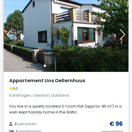
Appartement Uns Oellernhuus
5,0
Karlshagen, Usedom, Duitsland
You live in a quietly located 2-room flat (approx. 85 m²) in a
well-kept holiday home in the Baltic..
€ 96
3
personen
1
slaapkamer
gemiddeld