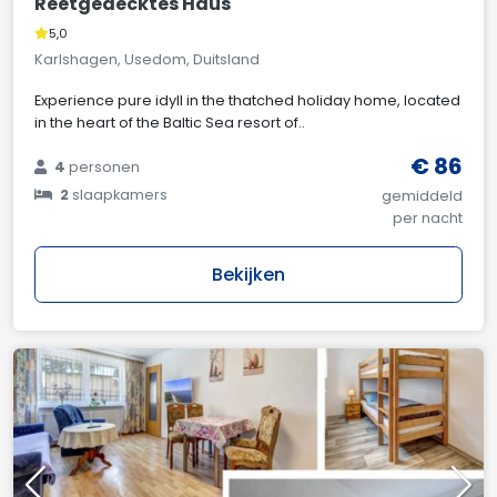
Reetgedecktes Haus
5,0
Karlshagen, Usedom, Duitsland
Experience pure idyll in the thatched holiday home, located
in the heart of the Baltic Sea resort of..
€ 86
4
personen
2
slaapkamers
gemiddeld
per nacht
Bekijken