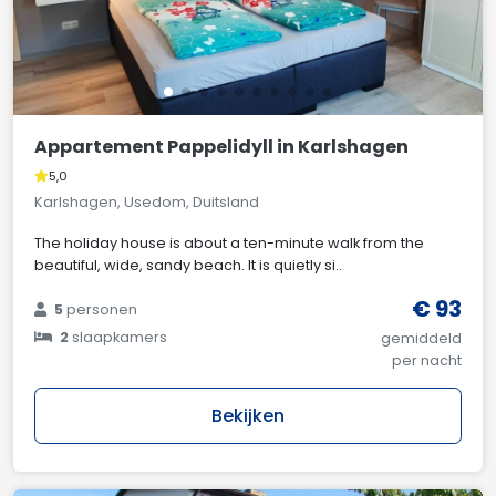
Appartement Pappelidyll in Karlshagen
5,0
Karlshagen, Usedom, Duitsland
The holiday house is about a ten-minute walk from the
beautiful, wide, sandy beach. It is quietly si..
€ 93
5
personen
2
slaapkamers
gemiddeld
per nacht
Bekijken