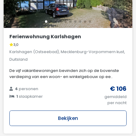
Ferienwohnung Karlshagen
3,0
Karlshagen (Ostseebad), Mecklenburg-Vorpommern kust,
Duitsland
De vijf vakantiewoningen bevinden zich op de bovenste
verdieping van een woon- en winkelgebouw op ee..
€ 106
4
personen
1
slaapkamer
gemiddeld
per nacht
Bekijken