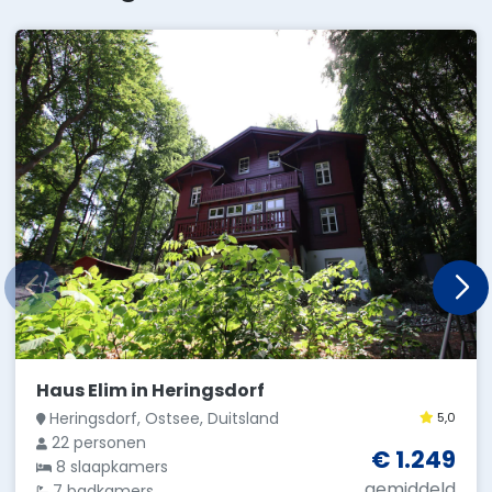
Haus Elim in Heringsdorf
Heringsdorf, Ostsee, Duitsland
5,0
22 personen
€ 1.249
8 slaapkamers
gemiddeld
7 badkamers