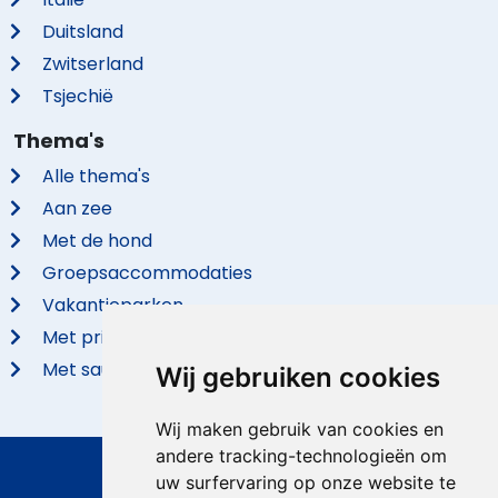
Duitsland
Zwitserland
Tsjechië
Thema's
Alle thema's
Aan zee
Met de hond
Groepsaccommodaties
Vakantieparken
Met privé zwembad
Met sauna
Wij gebruiken cookies
Wij maken gebruik van cookies en
andere tracking-technologieën om
uw surfervaring op onze website te
© 2026 VidaVilla.com