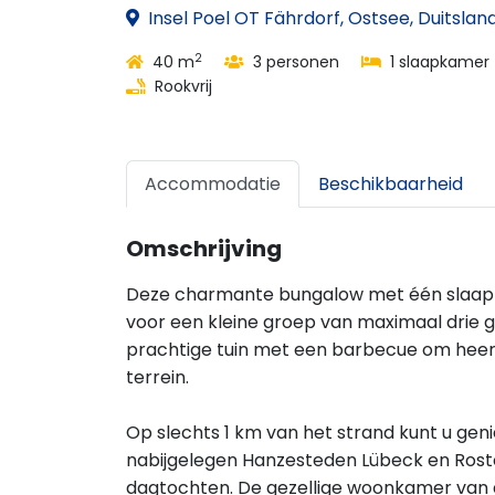
Insel Poel OT Fährdorf, Ostsee, Duitslan
2
40 m
3 personen
1 slaapkamer
Rookvrij
Accommodatie
Beschikbaarheid
Omschrijving
Deze charmante bungalow met één slaapka
voor een kleine groep van maximaal drie ga
prachtige tuin met een barbecue om heerlij
terrein.
Op slechts 1 km van het strand kunt u geni
nabijgelegen Hanzesteden Lübeck en Rost
dagtochten. De gezellige woonkamer van