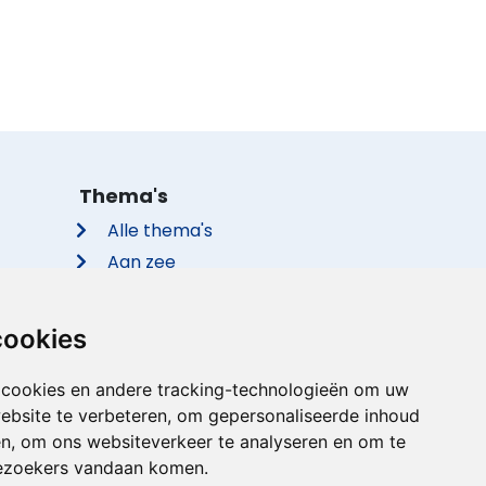
Thema's
Alle thema's
Aan zee
Met de hond
Groepsaccommodaties
cookies
Vakantieparken
Met privé zwembad
 cookies en andere tracking-technologieën om uw
ebsite te verbeteren, om gepersonaliseerde inhoud
Met sauna
en, om ons websiteverkeer te analyseren en om te
ezoekers vandaan komen.