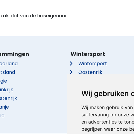
n als dat van de huiseigenaar.
emmingen
Wintersport
derland
Wintersport
itsland
Oostenrijk
lgië
Frankrijk
nkrijk
Italië
Wij gebruiken 
stenrijk
Duitsland
anje
Zwitserland
Wij maken gebruik van
surfervaring op onze w
lië
Tsjechië
en advertenties te ton
begrijpen waar onze b