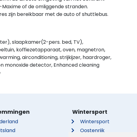
e-Maxime of de omliggende stranden.
es zijn bereikbaar met de auto of shuttlebus.
oster), slaapkamer(2-pers. bed, TV),
eltuin, koffiezetapparaat, oven, magnetron,
ming, airconditioning, strijkijzer, haardroger,
bon monoxide detector, Enhanced cleaning
e
emmingen
Wintersport
derland
Wintersport
itsland
Oostenrijk