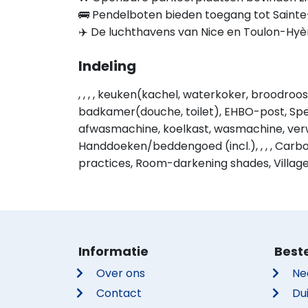
🚌 Pendelboten bieden toegang tot Saint
✈️ De luchthavens van Nice en Toulon-Hyèr
Indeling
, , , , keuken(kachel, waterkoker, broodro
badkamer(douche, toilet), EHBO-post, Spe
afwasmachine, koelkast, wasmachine, verwar
Handdoeken/beddengoed (incl.), , , , Car
practices, Room-darkening shades, Villag
Informatie
Best
Over ons
Ne
Contact
Du