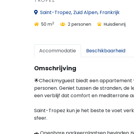
TROPEZ
Saint-Tropez, Zuid Alpen, Frankrijk
2
50 m
2 personen
Huisdiervrij
Accommodatie
Beschikbaarheid
Omschrijving
🌟Checkmyguest biedt een appartement van
personen. Geniet tussen de stranden, de 
een verblijf dat comfort en mediterrane a
Saint-Tropez kun je het beste te voet ve
sfeer.
🚗 Openbare parkeerplaatsen bevinden zic