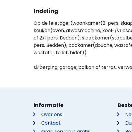
Indeling
Op de 1e etage: (woonkamer(2-pers. slaap
keuken(oven, afwasmachine, koel-/vriesco
of 2x1 pers. Bedden), slaapkamer(stapelbe
pers. Bedden), badkamer(douche, wastafel
wastafel, toilet, bidet))
skiberging, garage, balkon of terras, verw
Informatie
Best
Over ons
Ne
Contact
Du
Onze service is gratis
Be