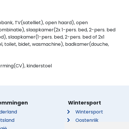
bank, TV(satelliet), open haard), open
mbinatie), slaapkamer(2x 1-pers. bed, 2-pers. bed
d), slaapkamer(1-pers. bed, 2-pers. bed of 2x1
, toilet, bidet, wasmachine), badkamer(douche,
arming(CV), kinderstoel
emmingen
Wintersport
derland
Wintersport
itsland
Oostenrijk
lgië
Frankrijk