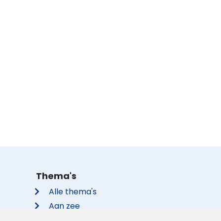
Thema's
Alle thema's
Aan zee
Met de hond