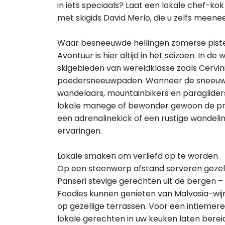
in iets speciaals? Laat een lokale chef-ko
met skigids David Merlo, die u zelfs meenee
Waar besneeuwde hellingen zomerse pis
Avontuur is hier altijd in het seizoen. In d
skigebieden van wereldklasse zoals Cervi
poedersneeuwpaden. Wanneer de sneeuw sme
wandelaars, mountainbikers en paraglider
lokale manege of bewonder gewoon de pra
een adrenalinekick of een rustige wandeling
ervaringen.
Lokale smaken om verliefd op te worden
Op een steenworp afstand serveren gezell
Panseri stevige gerechten uit de bergen –
Foodies kunnen genieten van Malvasia-wijn 
op gezellige terrassen. Voor een intiemere
lokale gerechten in uw keuken laten berei