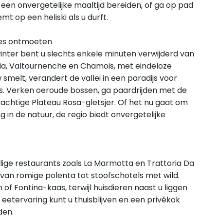
k een onvergetelijke maaltijd bereiden, of ga op pad
mt op een heliski als u durft.
tes ontmoeten
e winter bent u slechts enkele minuten verwijderd van
nia, Valtournenche en Chamois, met eindeloze
lt, verandert de vallei in een paradijs voor
s. Verken oeroude bossen, ga paardrijden met de
chtige Plateau Rosa-gletsjer. Of het nu gaat om
 in de natuur, de regio biedt onvergetelijke
ige restaurants zoals La Marmotta en Trattoria Da
 van romige polenta tot stoofschotels met wild.
of Fontina-kaas, terwijl huisdieren naast u liggen
 eetervaring kunt u thuisblijven en een privékok
den.