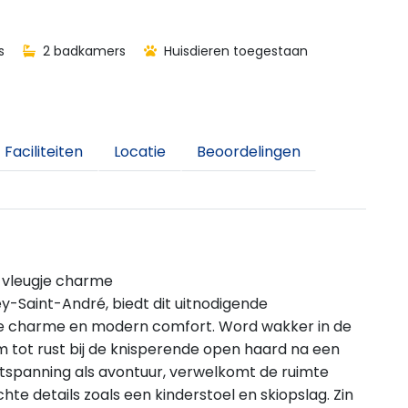
s
2 badkamers
Huisdieren toegestaan
Faciliteiten
Locatie
Beoordelingen
 vleugje charme
y-Saint-André, biedt dit uitnodigende
ke charme en modern comfort. Word wakker in de
m tot rust bij de knisperende open haard na een
tspanning als avontuur, verwelkomt de ruimte
te details zoals een kinderstoel en skiopslag. Zin