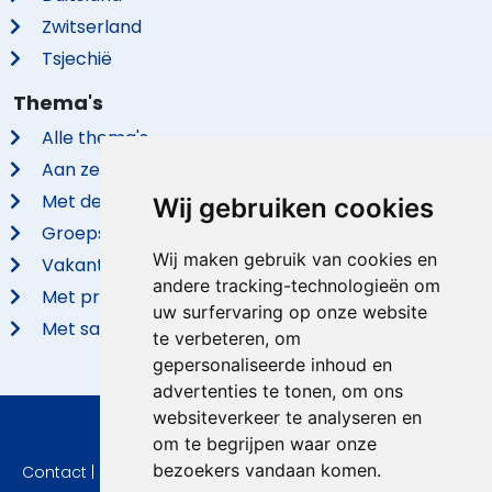
Zwitserland
Tsjechië
Thema's
Alle thema's
Aan zee
Met de hond
Wij gebruiken cookies
Groepsaccommodaties
Wij maken gebruik van cookies en
Vakantieparken
andere tracking-technologieën om
Met privé zwembad
uw surfervaring op onze website
Met sauna
te verbeteren, om
gepersonaliseerde inhoud en
advertenties te tonen, om ons
websiteverkeer te analyseren en
© 2026 VidaVilla.com
om te begrijpen waar onze
bezoekers vandaan komen.
Contact
|
Privacy
|
Cookie instellingen
|
Herroepingsrecht
|