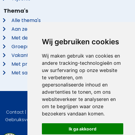
Thema's
Alle thema's
Aan zee
Met de hond
Wij gebruiken cookies
Groepsaccommodaties
Vakantieparken
Wij maken gebruik van cookies en
andere tracking-technologieën om
Met privé zwembad
uw surfervaring op onze website
Met sauna
te verbeteren, om
gepersonaliseerde inhoud en
advertenties te tonen, om ons
websiteverkeer te analyseren en
© 2026 VidaVilla.com
om te begrijpen waar onze
Contact
|
Privacy
|
Cookie instellingen
|
Herroepingsrecht
|
bezoekers vandaan komen.
Gebruiksvoorwaarden
|
Imprint
|
Informatie Beoordelingen
Ik ga akkoord