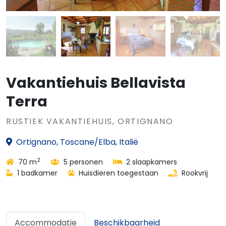
Vakantiehuis Bellavista
Terra
RUSTIEK VAKANTIEHUIS, ORTIGNANO
Ortignano, Toscane/Elba, Italië
2
70 m
5 personen
2 slaapkamers
1 badkamer
Huisdieren toegestaan
Rookvrij
Accommodatie
Beschikbaarheid