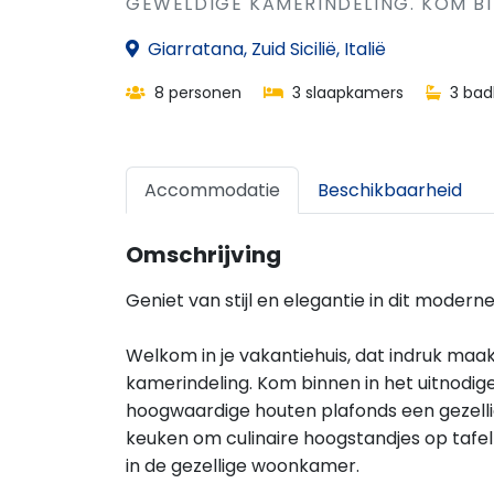
GEWELDIGE KAMERINDELING. KOM BIN
Giarratana, Zuid Sicilië, Italië
8 personen
3 slaapkamers
3 bad
Accommodatie
Beschikbaarheid
Omschrijving
Geniet van stijl en elegantie in dit modern
Welkom in je vakantiehuis, dat indruk maa
kamerindeling. Kom binnen in het uitnodig
hoogwaardige houten plafonds een gezellig
keuken om culinaire hoogstandjes op tafel
in de gezellige woonkamer.