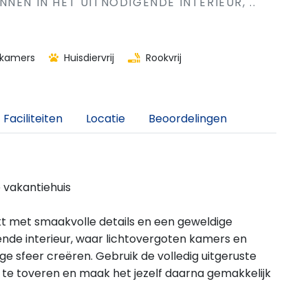
NEN IN HET UITNODIGENDE INTERIEUR, ..
kamers
Huisdiervrij
Rookvrij
Faciliteiten
Locatie
Beoordelingen
e vakantiehuis
kt met smaakvolle details en een geweldige
ende interieur, waar lichtovergoten kamers en
e sfeer creëren. Gebruik de volledig uitgeruste
 te toveren en maak het jezelf daarna gemakkelijk