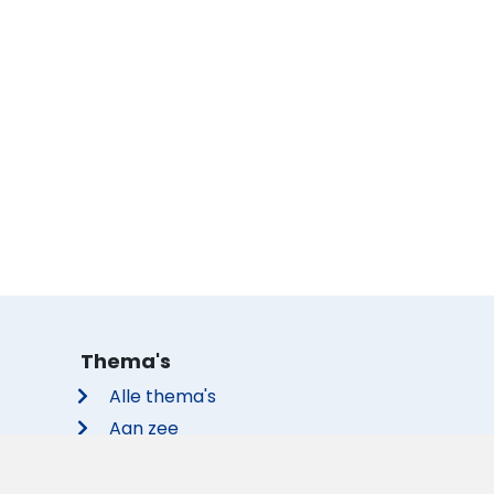
Thema's
Alle thema's
Aan zee
Met de hond
Groepsaccommodaties