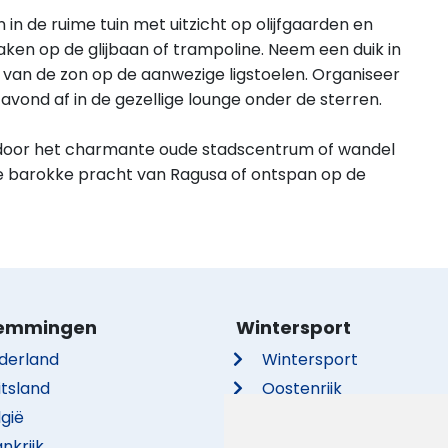
 in de ruime tuin met uitzicht op olijfgaarden en
ken op de glijbaan of trampoline. Neem een duik in
van de zon op de aanwezige ligstoelen. Organiseer
 avond af in de gezellige lounge onder de sterren.
door het charmante oude stadscentrum of wandel
de barokke pracht van Ragusa of ontspan op de
emmingen
Wintersport
derland
Wintersport
itsland
Oostenrijk
lgië
Frankrijk
nkrijk
Italië