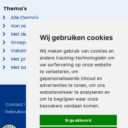
Thema's
Alle thema's
Aan zee
Met de hond
Wij gebruiken cookies
Groepsaccommodaties
Vakantieparken
Wij maken gebruik van cookies en
andere tracking-technologieën om
Met privé zwembad
uw surfervaring op onze website
Met sauna
te verbeteren, om
gepersonaliseerde inhoud en
advertenties te tonen, om ons
websiteverkeer te analyseren en
© 2026 VidaVilla.com
om te begrijpen waar onze
Contact
|
Privacy
|
Cookie instellingen
|
Herroepingsrecht
|
bezoekers vandaan komen.
Gebruiksvoorwaarden
|
Imprint
|
Informatie Beoordelingen
Ik ga akkoord