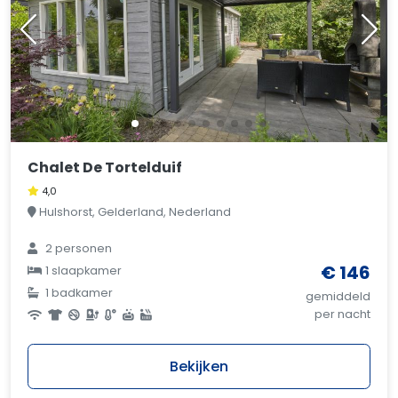
Chalet De Tortelduif
4,0
Hulshorst, Gelderland, Nederland
2 personen
€ 146
1 slaapkamer
1 badkamer
gemiddeld
per nacht
Bekijken