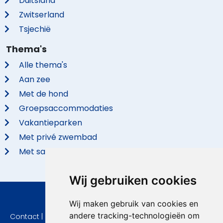
Duitsland
Zwitserland
Tsjechië
Thema's
Alle thema's
Aan zee
Met de hond
Groepsaccommodaties
Vakantieparken
Met privé zwembad
Met sauna
Wij gebruiken cookies
© 2026 VidaVilla.com
Wij maken gebruik van cookies en
andere tracking-technologieën om
Contact
|
Privacy
|
Cookie instellingen
|
Herroepingsrecht
|