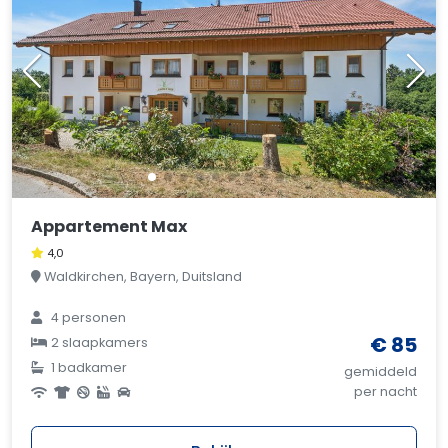
Appartement Max
4,0
Waldkirchen, Bayern, Duitsland
4 personen
€ 85
2 slaapkamers
1 badkamer
gemiddeld
per nacht