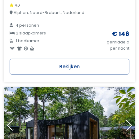
4,0
Alphen, Noord-Brabant, Nederland
4 personen
€ 146
2 slaapkamers
1 badkamer
gemiddeld
per nacht
Bekijken