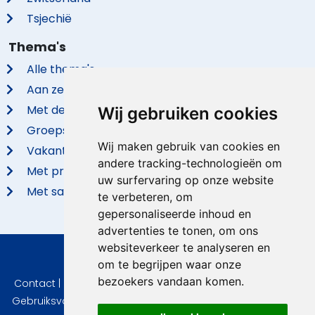
Tsjechië
Thema's
Alle thema's
Aan zee
Met de hond
Wij gebruiken cookies
Groepsaccommodaties
Wij maken gebruik van cookies en
Vakantieparken
andere tracking-technologieën om
Met privé zwembad
uw surfervaring op onze website
Met sauna
te verbeteren, om
gepersonaliseerde inhoud en
advertenties te tonen, om ons
websiteverkeer te analyseren en
© 2026 VidaVilla.com
om te begrijpen waar onze
bezoekers vandaan komen.
Contact
|
Privacy
|
Cookie instellingen
|
Herroepingsrecht
|
Gebruiksvoorwaarden
|
Imprint
|
Informatie Beoordelingen