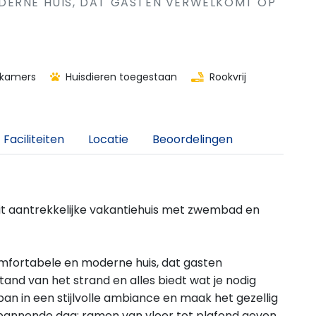
DERNE HUIS, DAT GASTEN VERWELKOMT OP
kamers
Huisdieren toegestaan
Rookvrij
Faciliteiten
Locatie
Beoordelingen
it aantrekkelijke vakantiehuis met zwembad en
comfortabele en moderne huis, dat gasten
nd van het strand en alles biedt wat je nodig
n in een stijlvolle ambiance en maak het gezellig
annende dag; ramen van vloer tot plafond geven