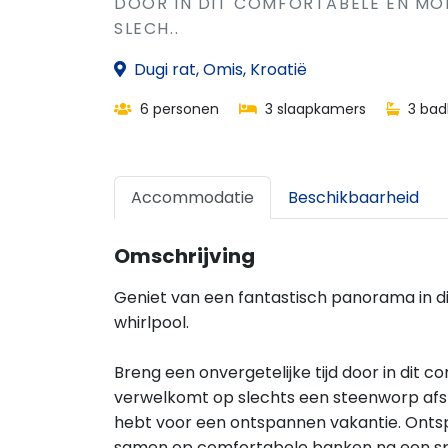
DOOR IN DIT COMFORTABELE EN MO
SLECH..
Dugi rat, Omis, Kroatië
6 personen
3 slaapkamers
3 bad
Accommodatie
Beschikbaarheid
Omschrijving
Geniet van een fantastisch panorama in d
whirlpool.
Breng een onvergetelijke tijd door in dit 
verwelkomt op slechts een steenworp afsta
hebt voor een ontspannen vakantie. Ontspa
samen op comfortabele banken na een sp