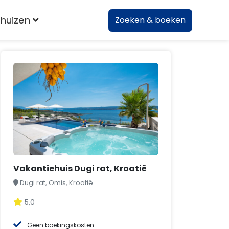
huizen
Zoeken & boeken
Vakantiehuis Dugi rat, Kroatië
Dugi rat, Omis, Kroatië
5,0
Geen boekingskosten