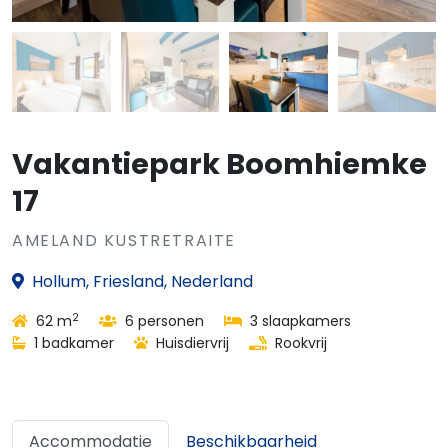
Vakantiepark Boomhiemke
17
AMELAND KUSTRETRAITE
Hollum, Friesland, Nederland
2
62 m
6 personen
3 slaapkamers
1 badkamer
Huisdiervrij
Rookvrij
Accommodatie
Beschikbaarheid