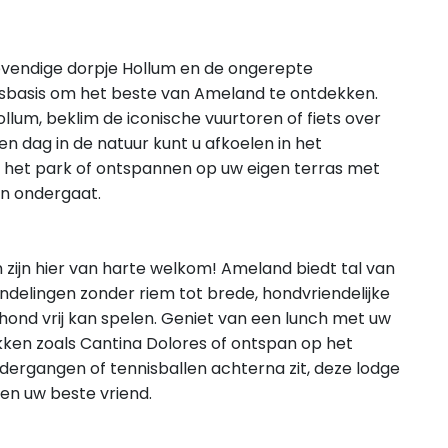
 levendige dorpje Hollum en de ongerepte
lsbasis om het beste van Ameland te ontdekken.
lum, beklim de iconische vuurtoren of fiets over
n dag in de natuur kunt u afkoelen in het
et park of ontspannen op uw eigen terras met
nen ondergaat.
ijn hier van harte welkom! Ameland biedt tal van
wandelingen zonder riem tot brede, hondvriendelijke
hond vrij kan spelen. Geniet van een lunch met uw
lekken zoals Cantina Dolores of ontspan op het
ndergangen of tennisballen achterna zit, deze lodge
 en uw beste vriend.