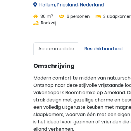
Hollum, Friesland, Nederland
2
80 m
6 personen
3 slaapkamer
Rookvrij
Accommodatie
Beschikbaarheid
Omschrijving
Modern comfort te midden van natuursc
Ontsnap naar deze stijlvolle vrijstaande lo
vakantiepark Boomhiemke op Ameland. Dit
strak design met gezellige charme en be
een volledig uitgeruste keuken met magne
slaapkamers, waarvan één met een eigen 
is het ideaal voor gezinnen of vrienden di
eiland verkennen.