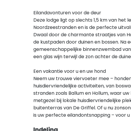
Eilandavonturen voor de deur
Deze lodge ligt op slechts 1,5 km van het
Noordzeestranden en is de perfecte uitva
Dwaal door de charmante straatjes van Hol
de kustpaden door duinen en bossen. Na ee
gemeenschappelijke binnenzwembad van h
een glas wijn terwijl de zon achter de dui
Een vakantie voor u en uw hond
Neem uw trouwe viervoeter mee – honden z
huisdiervriendelijke activiteiten, van bos
stranden zoals Ballum en Hollum, waar uw 
metgezel bij lokale huisdiervriendelijke p
buitenterras van De Griffel. Of u nu zonso
is uw perfecte eilandontsnapping – voor u
Indeling