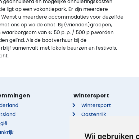
n geannuleerd en mogelijke annuleringskosten
ligt op een vakantiepark. Er zijn meerdere
. Wenst u meerdere accommodaties voor dezelfde
et ons op via de chat. Bij (vrienden)groepen,
 waarborgsom van € 50 p..p. / 500 p.p.worden
en geiïnd. Als de bootverhuur bij de
blijf samenvalt met lokale beurzen en festivals,
cht.
emmingen
Wintersport
derland
Wintersport
itsland
Oostenrijk
lgië
Frankrijk
nkrijk
Italië
Wij gebruiken 