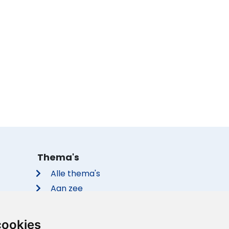
Thema's
Alle thema's
Aan zee
Met de hond
Groepsaccommodaties
cookies