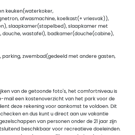
pen keuken(waterkoker,
gnetron, afwasmachine, koelkast(+ vriesvak)),
den), slaapkamer(stapelbed), slaapkamer met
n, douche, wastafel), badkamer(douche(cabine),
air, parking, zwembad(gedeeld met andere gasten,
ijken van de getoonde foto's, het comfortniveau is
e-mail een kostenoverzicht van het park voor de
ient deze rekening voor aankomst te voldoen. Dit
nchecken en dus kunt u direct aan uw vakantie
gezelschappen van personen onder de 21 jaar zijn
itsluitend beschikbaar voor recreatieve doeleinden.