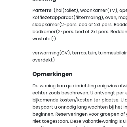
Parterre: (hal(toilet), woonkamer(TV), o
koffiezetapparaat(filtermaling), oven, ma
slaapkamer(2-pers. bed of 2x1 pers. Bed
badkamer(2-pers. bed of 2x1 pers. Bedde
wastafel))
verwarming(CV), terras, tuin, tuinmeubil
overdekt)
Opmerkingen
De woning kan qua inrichting enigszins afw
echter zoals beschreven. U ontvangt per 
bijkomende kosten/kosten ter plaatse. U d
bespaart u onnodig lang wachten bij het i
beginnen. Reserveringen voor groepen of 
niet toegestaan. Deze vakantiewoning is u