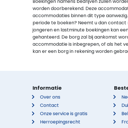
Boekingen namens bedrijven zullen worde
worden doorberekend. Deze accommodatie 
accommodaties binnen dit type aanwezig
periode te boeken? Neemt u dan contact m
jongeren en lastminute boekingen kan een
gehanteerd. De borg zal bij aankomst word
accommodatie is inbegrepen, of als het ver
kan er een borg in rekening worden gebra
Informatie
Best
Over ons
Ne
Contact
Du
Onze service is gratis
Be
Herroepingsrecht
Fra