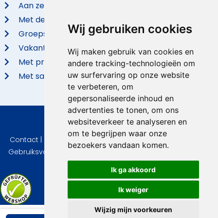
Aan zee
Met de hond
Wij gebruiken cookies
Groepsaccommodaties
Vakantieparken
Wij maken gebruik van cookies en
Met privé zwembad
andere tracking-technologieën om
uw surfervaring op onze website
Met sauna
te verbeteren, om
gepersonaliseerde inhoud en
advertenties te tonen, om ons
websiteverkeer te analyseren en
© 2026 VidaVilla.com
om te begrijpen waar onze
Contact
|
Privacy
|
Cookie instellingen
|
Herroepingsrecht
|
bezoekers vandaan komen.
Gebruiksvoorwaarden
|
Imprint
|
Informatie Beoordelingen
Ik ga akkoord
Ik weiger
Wijzig mijn voorkeuren