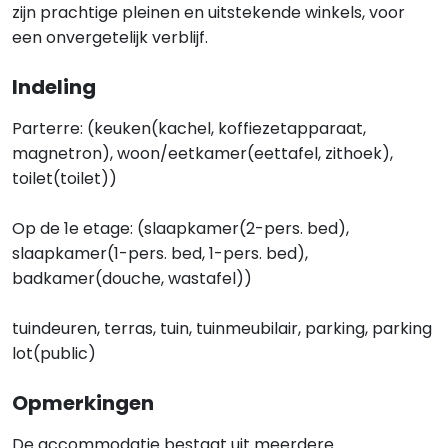
zijn prachtige pleinen en uitstekende winkels, voor
een onvergetelijk verblijf.
Indeling
Parterre: (keuken(kachel, koffiezetapparaat,
magnetron), woon/eetkamer(eettafel, zithoek),
toilet(toilet))
Op de 1e etage: (slaapkamer(2-pers. bed),
slaapkamer(1-pers. bed, 1-pers. bed),
badkamer(douche, wastafel))
tuindeuren, terras, tuin, tuinmeubilair, parking, parking
lot(public)
Opmerkingen
De accommodatie bestaat uit meerdere