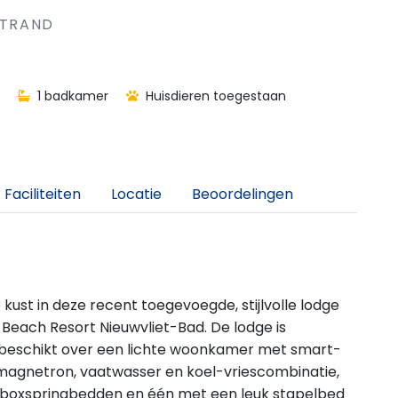
STRAND
1 badkamer
Huisdieren toegestaan
Faciliteiten
Locatie
Beoordelingen
kust in deze recent toegevoegde, stijlvolle lodge
 Beach Resort Nieuwvliet-Bad. De lodge is
beschikt over een lichte woonkamer met smart-
agnetron, vaatwasser en koel-vriescombinatie,
t boxspringbedden en één met een leuk stapelbed