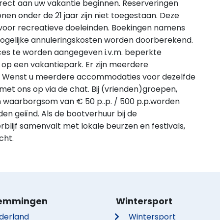
irect aan uw vakantie beginnen. Reserveringen
n onder de 21 jaar zijn niet toegestaan. Deze
r voor recreatieve doeleinden. Boekingen namens
mogelijke annuleringskosten worden doorberekend.
oces te worden aangegeven i.v.m. beperkte
op een vakantiepark. Er zijn meerdere
. Wenst u meerdere accommodaties voor dezelfde
et ons op via de chat. Bij (vrienden)groepen,
 waarborgsom van € 50 p..p. / 500 p.p.worden
en geiïnd. Als de bootverhuur bij de
blijf samenvalt met lokale beurzen en festivals,
cht.
emmingen
Wintersport
derland
Wintersport