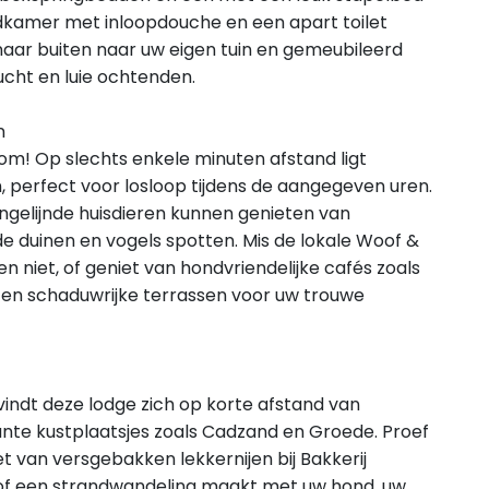
adkamer met inloopdouche en een apart toilet
naar buiten naar uw eigen tuin en gemeubileerd
lucht en luie ochtenden.
n
kom! Op slechts enkele minuten afstand ligt
 perfect voor losloop tijdens de aangegeven uren.
ngelijnde huisdieren kunnen genieten van
de duinen en vogels spotten. Mis de lokale Woof &
niet, of geniet van hondvriendelijke cafés zoals
n schaduwrijke terrassen voor uw trouwe
vindt deze lodge zich op korte afstand van
ante kustplaatsjes zoals Cadzand en Groede. Proef
t van versgebakken lekkernijen bij Bakkerij
 of een strandwandeling maakt met uw hond, uw