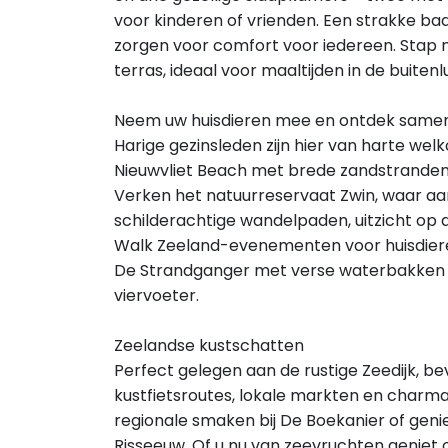
voor kinderen of vrienden. Een strakke b
zorgen voor comfort voor iedereen. Stap 
terras, ideaal voor maaltijden in de buiten
Neem uw huisdieren mee en ontdek same
Harige gezinsleden zijn hier van harte wel
Nieuwvliet Beach met brede zandstranden,
Verken het natuurreservaat Zwin, waar aa
schilderachtige wandelpaden, uitzicht op 
Walk Zeeland-evenementen voor huisdieren 
De Strandganger met verse waterbakken e
viervoeter.
Zeelandse kustschatten
Perfect gelegen aan de rustige Zeedijk, be
kustfietsroutes, lokale markten en charm
regionale smaken bij De Boekanier of genie
Risseeuw. Of u nu van zeevruchten geniet