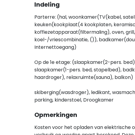
Indeling
Parterre: (hal, woonkamer(TV(kabel, satel
keuken(kookplaat(4 kookplaten, keramisc
koffiezetapparaat(filtermaling), oven, gri
koel-/vriescombinatie, ()), badkamer(douc
Internettoegang)
Op de 1e etage: (slaapkamer(2-pers. bed),
slaapkamer(1-pers. bed, stapelbed), badk
haardroger), relaxruimte(sauna), balkon)
skiberging(wasdroger), ledikant, wasmachin
parking, kinderstoel, Droogkamer
Opmerkingen
Kosten voor het opladen van elektrische of 
verbruik en worden apart berekend. Deze 