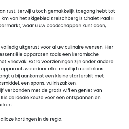
an rust, terwijl u toch gemakkelijk toegang hebt tot
km van het skigebied Kreischberg is Chalet Paal II
supermarkt, waar u uw boodschappen kunt doen,
volledig uitgerust voor al uw culinaire wensen. Hier
s essentiële apparaten zoals een keramische
et vriesvak. Extra voorzieningen zijn onder andere
tapparaat, waardoor elke maaltijd moeiteloos
angt u bij aankomst een kleine starterskit met
middel, een spons, vuilniszakken,
f verbonden met de gratis wifi en geniet van
 II is de ideale keuze voor een ontspannen en
arken.
loze kortingen in de regio.