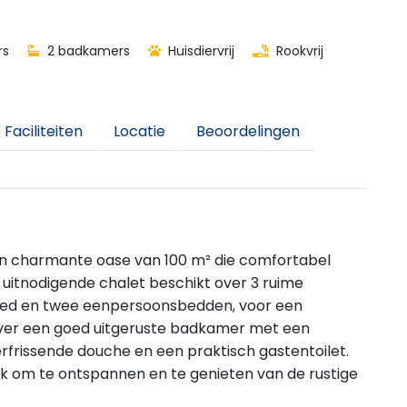
rs
2 badkamers
Huisdiervrij
Rookvrij
Faciliteiten
Locatie
Beoordelingen
 een charmante oase van 100 m² die comfortabel
 uitnodigende chalet beschikt over 3 ruime
ed en twee eenpersoonsbedden, voor een
 over een goed uitgeruste badkamer met een
rissende douche en een praktisch gastentoilet.
ek om te ontspannen en te genieten van de rustige