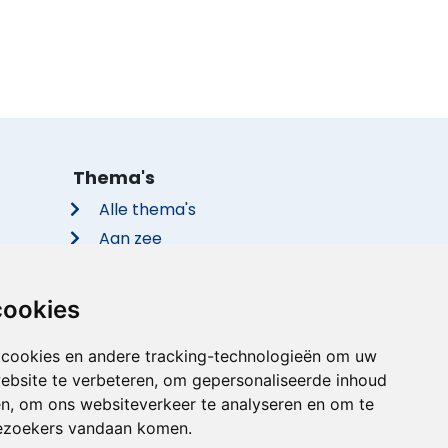
Thema's
Alle thema's
Aan zee
Met de hond
Groepsaccommodaties
cookies
Vakantieparken
Met privé zwembad
 cookies en andere tracking-technologieën om uw
ebsite te verbeteren, om gepersonaliseerde inhoud
Met sauna
en, om ons websiteverkeer te analyseren en om te
ezoekers vandaan komen.