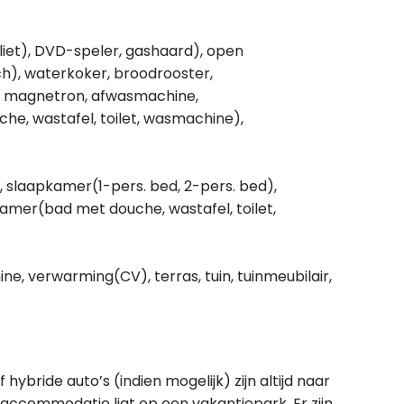
liet), DVD-speler, gashaard), open
h), waterkoker, broodrooster,
ll, magnetron, afwasmachine,
he, wastafel, toilet, wasmachine),
 slaapkamer(1-pers. bed, 2-pers. bed),
amer(bad met douche, wastafel, toilet,
e, verwarming(CV), terras, tuin, tuinmeubilair,
hybride auto’s (indien mogelijk) zijn altijd naar
accommodatie ligt op een vakantiepark. Er zijn