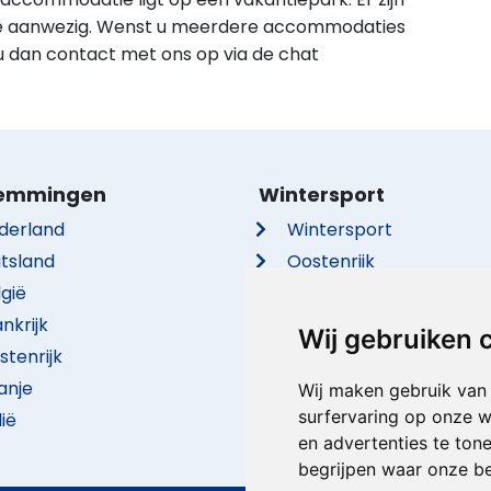
e aanwezig. Wenst u meerdere accommodaties
 dan contact met ons op via de chat
emmingen
Wintersport
derland
Wintersport
itsland
Oostenrijk
lgië
Frankrijk
nkrijk
Italië
Wij gebruiken 
stenrijk
Duitsland
anje
Zwitserland
Wij maken gebruik van
surfervaring op onze w
lië
Tsjechië
en advertenties te ton
begrijpen waar onze b