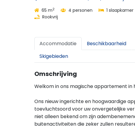
2
65 m
4 personen
1 slaapkamer
Rookvrij
Accommodatie
Beschikbaarheid
Skigebieden
Omschrijving
Welkom in ons magische appartement in he
Ons nieuw ingerichte en hoogwaardige app
toevluchtsoord voor uw onvergetelijke verbl
niet alleen bekend om zijn adembenemend
buitenactiviteiten die zeker zullen resulte