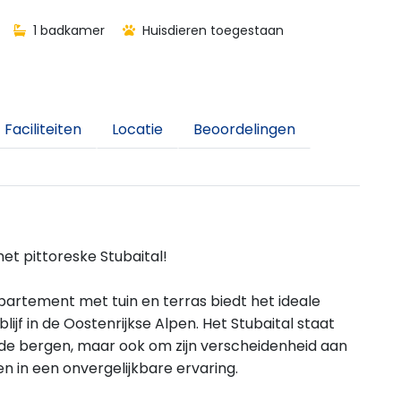
1 badkamer
Huisdieren toegestaan
Faciliteiten
Locatie
Beoordelingen
t pittoreske Stubaital!
artement met tuin en terras biedt het ideale
ijf in de Oostenrijkse Alpen. Het Stubaital staat
e bergen, maar ook om zijn verscheidenheid aan
ren in een onvergelijkbare ervaring.