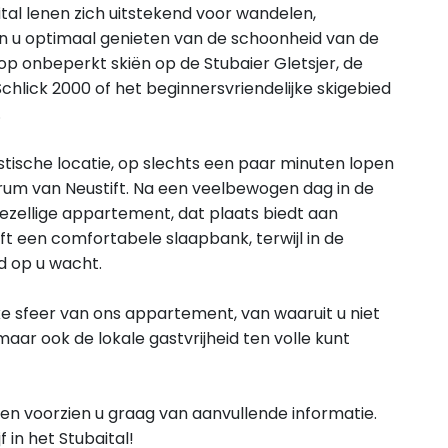
al lenen zich uitstekend voor wandelen,
 u optimaal genieten van de schoonheid van de
 op onbeperkt skiën op de Stubaier Gletsjer, de
Schlick 2000 of het beginnersvriendelijke skigebied
.
ische locatie, op slechts een paar minuten lopen
rum van Neustift. Na een veelbewogen dag in de
gezellige appartement, dat plaats biedt aan
 een comfortabele slaapbank, terwijl in de
 op u wacht.
ke sfeer van ons appartement, van waaruit u niet
maar ook de lokale gastvrijheid ten volle kunt
en voorzien u graag van aanvullende informatie.
f in het Stubaital!