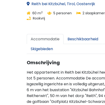
Reith bei Kitzbühel, Tirol, Oostenrijk
2
60 m
5 personen
2 slaapkamer
Rookvrij
Accommodatie
Beschikbaarheid
Skigebieden
Omschrijving
Het appartement in Reith bei Kitzbühel h
tot 5 personen. Accommodatie De accomm
isgezellig ingerichte en is volledig uitgeru
6 m van het busstation "Kitzbühel Bahnhof
Reitherwirt", 50 m van het dorp "Reith", 9
de golfbaan "Golfplatz Kitzbühel-Schwarzse