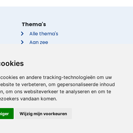
Thema's
Alle thema's
Aan zee
Met de hond
Groepsaccommodaties
cookies
Vakantieparken
Met privé zwembad
 cookies en andere tracking-technologieën om uw
ebsite te verbeteren, om gepersonaliseerde inhoud
Met sauna
en, om ons websiteverkeer te analyseren en om te
ezoekers vandaan komen.
eiger
Wijzig mijn voorkeuren
rden
|
Imprint
|