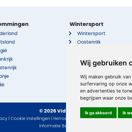
emmingen
Wintersport
derland
Wintersport
itsland
Oostenrijk
lgië
Frankrijk
nkrijk
Italië
Wij gebruiken 
stenrijk
Duitsland
anje
Zwitserland
Wij maken gebruik van
surfervaring op onze w
lië
Tsjechië
en advertenties te ton
begrijpen waar onze b
© 2026 VidaVilla.com
Ik ga akkoord
Ik w
vacy
|
Cookie instellingen
|
Herroepingsrecht
|
Gebruiksvoorwaa
Informatie Beoordelingen