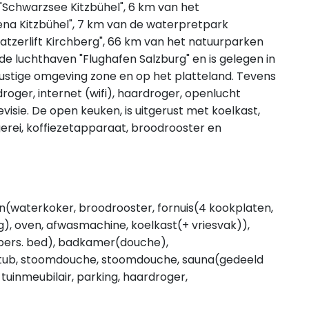
Schwarzsee Kitzbühel", 6 km van het
 Kitzbühel", 7 km van de waterpretpark
hatzerlift Kirchberg", 66 km van het natuurparken
e luchthaven "Flughafen Salzburg" en is gelegen in
stige omgeving zone en op het platteland. Tevens
oger, internet (wifi), haardroger, openlucht
evisie. De open keuken, is uitgerust met koelkast,
rei, koffiezetapparaat, broodrooster en
(waterkoker, broodrooster, fornuis(4 kookplaten,
g), oven, afwasmachine, koelkast(+ vriesvak)),
pers. bed), badkamer(douche),
tub, stoomdouche, stoomdouche, sauna(gedeeld
uinmeubilair, parking, haardroger,