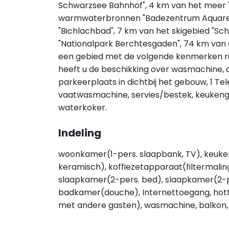
Schwarzsee Bahnhof", 4 km van het meer "
warmwaterbronnen "Badezentrum Aquarena
"Bichlachbad", 7 km van het skigebied "Sc
"Nationalpark Berchtesgaden", 74 km van d
een gebied met de volgende kenmerken ru
heeft u de beschikking over wasmachine, dr
parkeerplaats in dichtbij het gebouw, 1 Tel
vaatwasmachine, servies/bestek, keukenge
waterkoker.
Indeling
woonkamer(1-pers. slaapbank, TV), keuken
keramisch), koffiezetapparaat(filtermalin
slaapkamer(2-pers. bed), slaapkamer(2-
badkamer(douche), Internettoegang, hot
met andere gasten), wasmachine, balkon, t