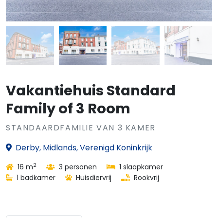
Vakantiehuis Standard
Family of 3 Room
STANDAARDFAMILIE VAN 3 KAMER
Derby, Midlands, Verenigd Koninkrijk
2
16 m
3 personen
1 slaapkamer
1 badkamer
Huisdiervrij
Rookvrij