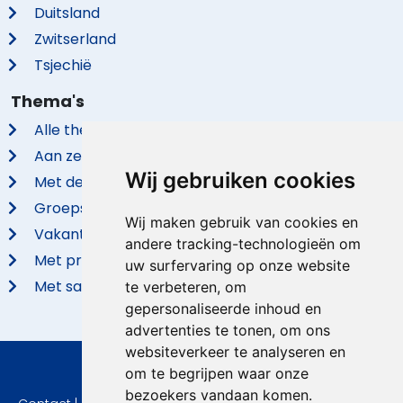
Duitsland
Zwitserland
Tsjechië
Thema's
Alle thema's
Aan zee
Wij gebruiken cookies
Met de hond
Groepsaccommodaties
Wij maken gebruik van cookies en
Vakantieparken
andere tracking-technologieën om
Met privé zwembad
uw surfervaring op onze website
Met sauna
te verbeteren, om
gepersonaliseerde inhoud en
advertenties te tonen, om ons
websiteverkeer te analyseren en
om te begrijpen waar onze
© 2026 VidaVilla.com
bezoekers vandaan komen.