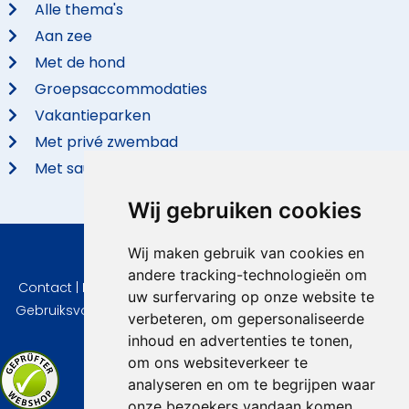
Alle thema's
Aan zee
Met de hond
Groepsaccommodaties
Vakantieparken
Met privé zwembad
Met sauna
Wij gebruiken cookies
Wij maken gebruik van cookies en
© 2026 VidaVilla.com
andere tracking-technologieën om
Contact
|
Privacy
|
Cookie instellingen
|
Herroepingsrecht
|
uw surfervaring op onze website te
Gebruiksvoorwaarden
|
Imprint
|
Informatie Beoordelingen
verbeteren, om gepersonaliseerde
inhoud en advertenties te tonen,
om ons websiteverkeer te
analyseren en om te begrijpen waar
onze bezoekers vandaan komen.