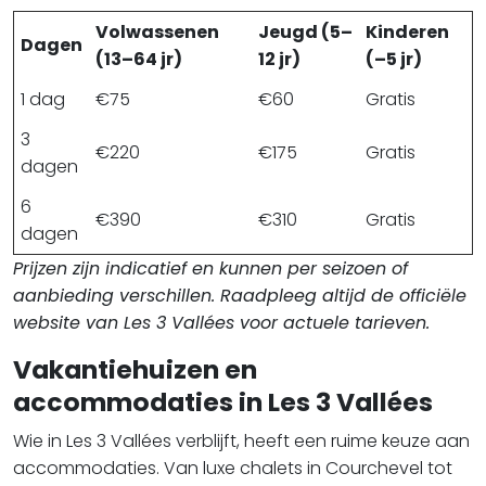
Volwassenen
Jeugd (5–
Kinderen
Dagen
(13–64 jr)
12 jr)
(–5 jr)
1 dag
€75
€60
Gratis
3
€220
€175
Gratis
dagen
6
€390
€310
Gratis
dagen
Prijzen zijn indicatief en kunnen per seizoen of
aanbieding verschillen. Raadpleeg altijd de officiële
website van Les 3 Vallées voor actuele tarieven.
Vakantiehuizen en
accommodaties in Les 3 Vallées
Wie in Les 3 Vallées verblijft, heeft een ruime keuze aan
accommodaties. Van luxe chalets in Courchevel tot