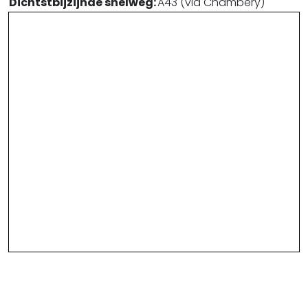
Dichtstbijzijnde snelweg:
A43 (via Chambéry)