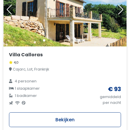
Villa Calloras
4,0
Cajarc, Lot, Frankrijk
4 personen
€ 93
1 slaapkamer
1 badkamer
gemiddeld
per nacht
Bekijken