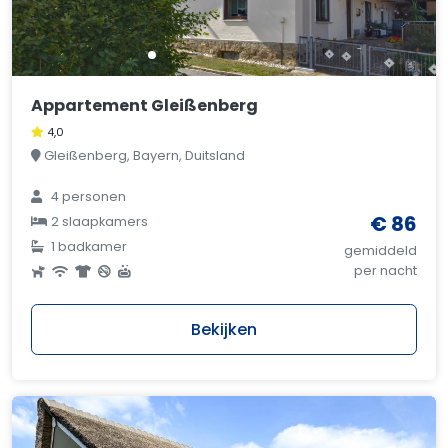
Appartement Gleißenberg
4,0
Gleißenberg, Bayern, Duitsland
4 personen
€ 86
2 slaapkamers
1 badkamer
gemiddeld
per nacht
Bekijken