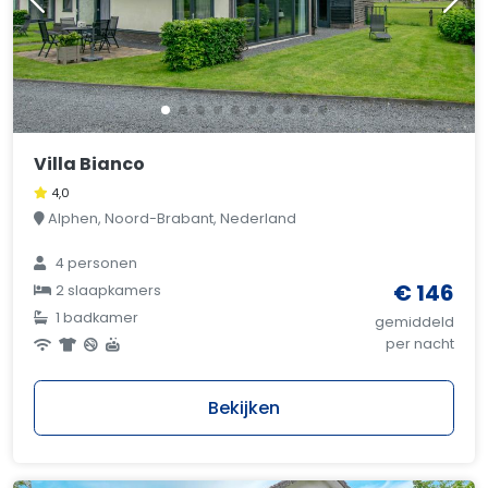
Villa Bianco
4,0
Alphen, Noord-Brabant, Nederland
4 personen
€ 146
2 slaapkamers
1 badkamer
gemiddeld
per nacht
Bekijken