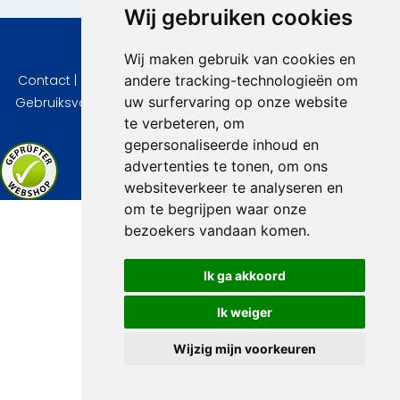
Wij gebruiken cookies
© 2026 VidaVilla.com
Wij maken gebruik van cookies en
andere tracking-technologieën om
Contact
|
Privacy
|
Cookie instellingen
|
Herroepingsrecht
|
uw surfervaring op onze website
Gebruiksvoorwaarden
|
Imprint
|
Informatie Beoordelingen
te verbeteren, om
gepersonaliseerde inhoud en
advertenties te tonen, om ons
websiteverkeer te analyseren en
om te begrijpen waar onze
bezoekers vandaan komen.
Ik ga akkoord
Ik weiger
Wijzig mijn voorkeuren