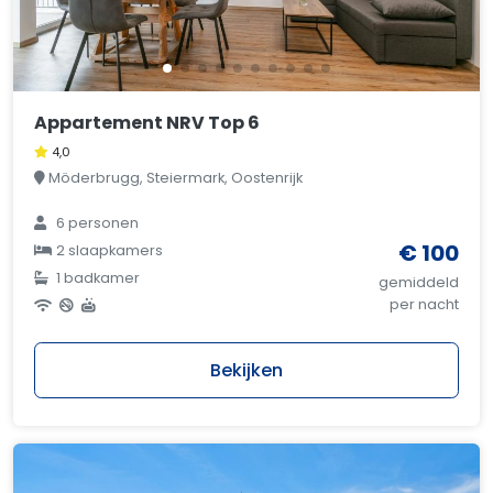
Appartement NRV Top 6
4,0
Möderbrugg, Steiermark, Oostenrijk
6 personen
€ 100
2 slaapkamers
1 badkamer
gemiddeld
per nacht
Bekijken