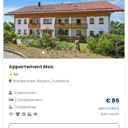
Appartement Max
4,0
Waldkirchen, Bayern, Duitsland
4 personen
€ 85
2 slaapkamers
1 badkamer
gemiddeld
per nacht