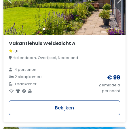
Vakantiehuis Weidezicht A
3,0
Hellendoorn, Overijssel, Nederland
4 personen
€ 99
2 slaapkamers
1 badkamer
gemiddeld
per nacht
Bekijken