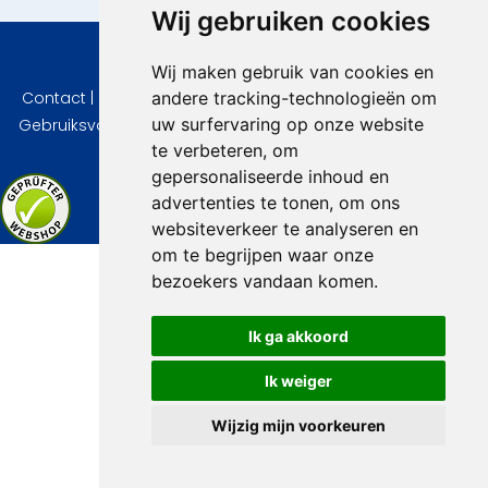
Wij gebruiken cookies
© 2026 VidaVilla.com
Wij maken gebruik van cookies en
andere tracking-technologieën om
Contact
|
Privacy
|
Cookie instellingen
|
Herroepingsrecht
|
uw surfervaring op onze website
Gebruiksvoorwaarden
|
Imprint
|
Informatie Beoordelingen
te verbeteren, om
gepersonaliseerde inhoud en
advertenties te tonen, om ons
websiteverkeer te analyseren en
om te begrijpen waar onze
bezoekers vandaan komen.
Ik ga akkoord
Ik weiger
Wijzig mijn voorkeuren