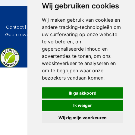
Wij gebruiken cookies
© 2026 VidaVilla.com
Wij maken gebruik van cookies en
andere tracking-technologieën om
Contact
|
Privacy
|
Cookie instellingen
|
Herroepingsrecht
|
uw surfervaring op onze website
Gebruiksvoorwaarden
|
Imprint
|
Informatie Beoordelingen
te verbeteren, om
gepersonaliseerde inhoud en
advertenties te tonen, om ons
websiteverkeer te analyseren en
om te begrijpen waar onze
bezoekers vandaan komen.
Ik ga akkoord
Ik weiger
Wijzig mijn voorkeuren