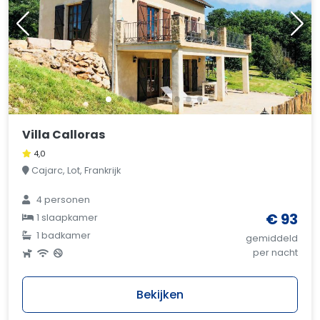
Villa Calloras
4,0
Cajarc, Lot, Frankrijk
4 personen
€ 93
1 slaapkamer
1 badkamer
gemiddeld
per nacht
Bekijken