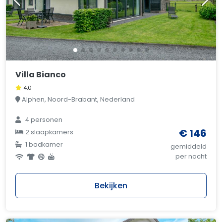
Villa Bianco
4,0
Alphen, Noord-Brabant, Nederland
4 personen
€ 146
2 slaapkamers
1 badkamer
gemiddeld
per nacht
Bekijken