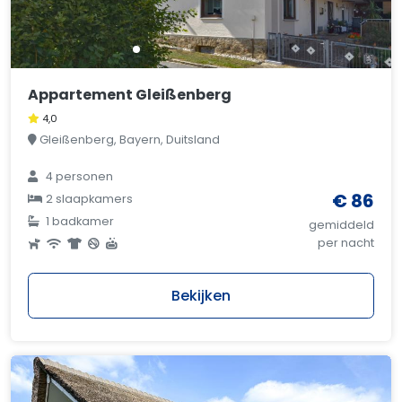
Appartement Gleißenberg
4,0
Gleißenberg, Bayern, Duitsland
4 personen
€ 86
2 slaapkamers
1 badkamer
gemiddeld
per nacht
Bekijken