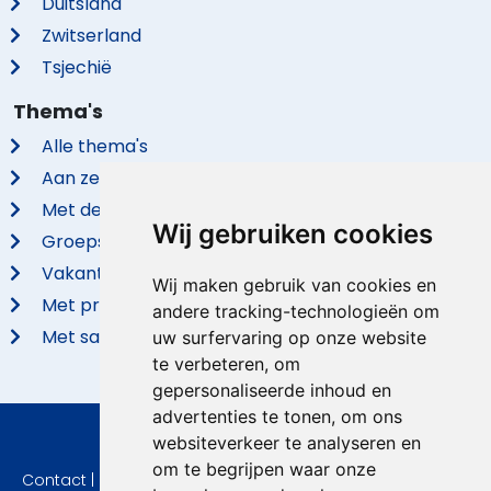
Duitsland
Zwitserland
Tsjechië
Thema's
Alle thema's
Aan zee
Met de hond
Wij gebruiken cookies
Groepsaccommodaties
Vakantieparken
Wij maken gebruik van cookies en
Met privé zwembad
andere tracking-technologieën om
Met sauna
uw surfervaring op onze website
te verbeteren, om
gepersonaliseerde inhoud en
advertenties te tonen, om ons
websiteverkeer te analyseren en
© 2026 VidaVilla.com
om te begrijpen waar onze
Contact
|
Privacy
|
Cookie instellingen
|
Herroepingsrecht
|