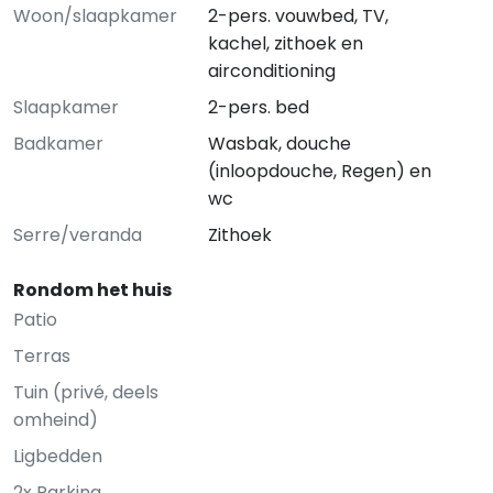
Woon/slaapkamer
2-pers. vouwbed, TV,
kachel, zithoek en
airconditioning
Slaapkamer
2-pers. bed
Badkamer
Wasbak, douche
(inloopdouche, Regen) en
wc
Serre/veranda
Zithoek
Rondom het huis
Patio
Terras
Tuin (privé, deels
omheind)
Ligbedden
2x Parking