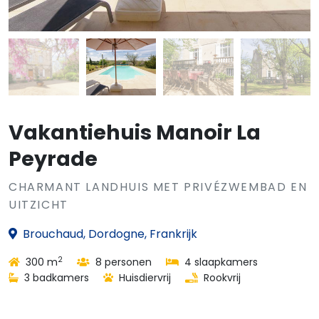
Vakantiehuis Manoir La
Peyrade
CHARMANT LANDHUIS MET PRIVÉZWEMBAD EN
UITZICHT
Brouchaud, Dordogne, Frankrijk
2
300 m
8 personen
4 slaapkamers
3 badkamers
Huisdiervrij
Rookvrij