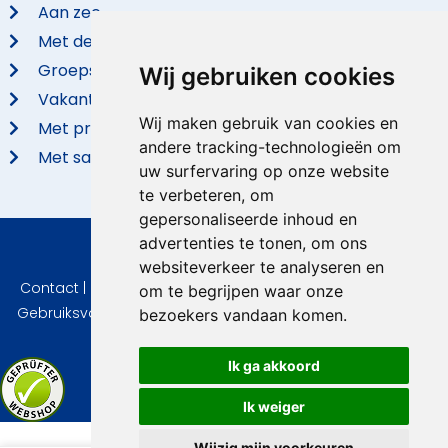
Aan zee
Met de hond
Groepsaccommodaties
Wij gebruiken cookies
Vakantieparken
Wij maken gebruik van cookies en
Met privé zwembad
andere tracking-technologieën om
Met sauna
uw surfervaring op onze website
te verbeteren, om
gepersonaliseerde inhoud en
advertenties te tonen, om ons
© 2026 VidaVilla.com
websiteverkeer te analyseren en
Contact
|
Privacy
|
Cookie instellingen
|
Herroepingsrecht
|
om te begrijpen waar onze
Gebruiksvoorwaarden
|
Imprint
|
Informatie Beoordelingen
bezoekers vandaan komen.
Ik ga akkoord
Ik weiger
Wijzig mijn voorkeuren