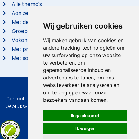
Alle thema's
Aan zee
Met de hond
Wij gebruiken cookies
Groepsaccommodaties
Vakantieparken
Wij maken gebruik van cookies en
andere tracking-technologieën om
Met privé zwembad
uw surfervaring op onze website
Met sauna
te verbeteren, om
gepersonaliseerde inhoud en
advertenties te tonen, om ons
websiteverkeer te analyseren en
© 2026 VidaVilla.com
om te begrijpen waar onze
Contact
|
Privacy
|
Cookie instellingen
|
Herroepingsrecht
|
bezoekers vandaan komen.
Gebruiksvoorwaarden
|
Imprint
|
Informatie Beoordelingen
Ik ga akkoord
Ik weiger