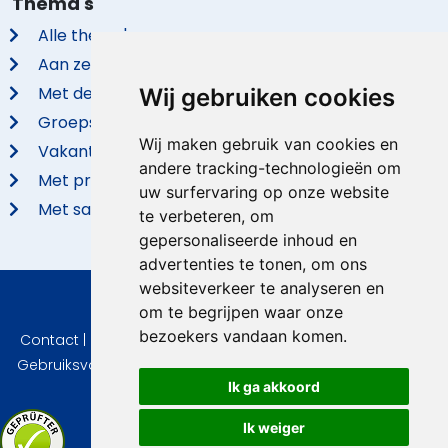
Thema's
Alle thema's
Aan zee
Met de hond
Wij gebruiken cookies
Groepsaccommodaties
Wij maken gebruik van cookies en
Vakantieparken
andere tracking-technologieën om
Met privé zwembad
uw surfervaring op onze website
Met sauna
te verbeteren, om
gepersonaliseerde inhoud en
advertenties te tonen, om ons
websiteverkeer te analyseren en
om te begrijpen waar onze
© 2026 VidaVilla.com
bezoekers vandaan komen.
Contact
|
Privacy
|
Cookie instellingen
|
Herroepingsrecht
|
Gebruiksvoorwaarden
|
Imprint
|
Informatie Beoordelingen
Ik ga akkoord
Ik weiger