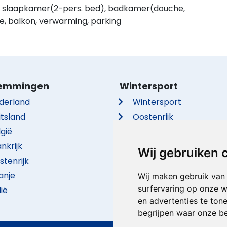
), slaapkamer(2-pers. bed), badkamer(douche,
ne, balkon, verwarming, parking
emmingen
Wintersport
derland
Wintersport
itsland
Oostenrijk
lgië
Frankrijk
nkrijk
Italië
Wij gebruiken 
stenrijk
Duitsland
anje
Zwitserland
Wij maken gebruik van
surfervaring op onze w
lië
Tsjechië
en advertenties te ton
begrijpen waar onze b