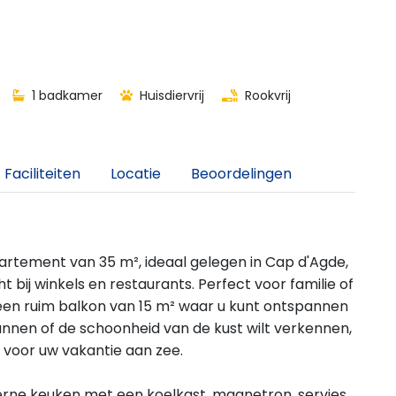
1 badkamer
Huisdiervrij
Rookvrij
Faciliteiten
Locatie
Beoordelingen
partement van 35 m², ideaal gelegen in Cap d'Agde,
 bij winkels en restaurants. Perfect voor familie of
een ruim balkon van 15 m² waar u kunt ontspannen
pannen of de schoonheid van de kust wilt verkennen,
s voor uw vakantie aan zee.
ne keuken met een koelkast, magnetron, servies,