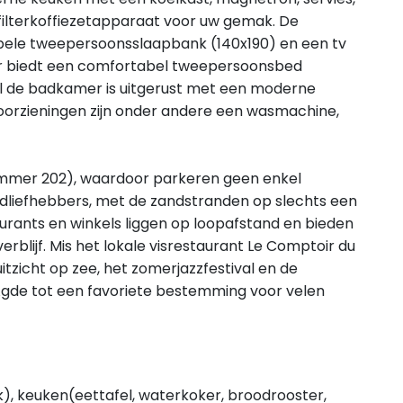
filterkoffiezetapparaat voor uw gemak. De
ele tweepersoonsslaapbank (140x190) en een tv
r biedt een comfortabel tweepersoonsbed
ijl de badkamer is uitgerust met een moderne
voorzieningen zijn onder andere een wasmachine,
nummer 202), waardoor parkeren geen enkel
andliefhebbers, met de zandstranden op slechts een
urants en winkels liggen op loopafstand en bieden
verblijf. Mis het lokale visrestaurant Le Comptoir du
itzicht op zee, het zomerjazzfestival en de
Agde tot een favoriete bestemming voor velen
), keuken(eettafel, waterkoker, broodrooster,