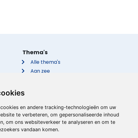
Thema's
Alle thema's
Aan zee
Met de hond
Groepsaccommodaties
cookies
Vakantieparken
Met privé zwembad
 cookies en andere tracking-technologieën om uw
ebsite te verbeteren, om gepersonaliseerde inhoud
Met sauna
en, om ons websiteverkeer te analyseren en om te
ezoekers vandaan komen.