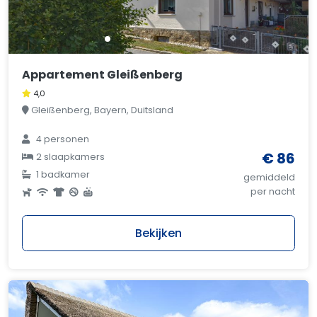
Appartement Gleißenberg
4,0
Gleißenberg, Bayern, Duitsland
4 personen
€ 86
2 slaapkamers
1 badkamer
gemiddeld
per nacht
Bekijken