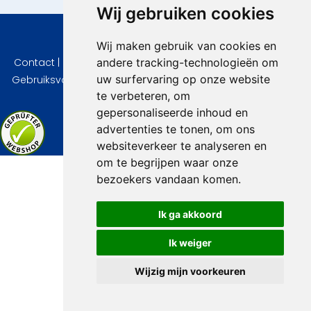
Wij gebruiken cookies
© 2026 VidaVilla.com
Wij maken gebruik van cookies en
andere tracking-technologieën om
Contact
|
Privacy
|
Cookie instellingen
|
Herroepingsrecht
|
uw surfervaring op onze website
Gebruiksvoorwaarden
|
Imprint
|
Informatie Beoordelingen
te verbeteren, om
gepersonaliseerde inhoud en
advertenties te tonen, om ons
websiteverkeer te analyseren en
om te begrijpen waar onze
bezoekers vandaan komen.
Ik ga akkoord
Ik weiger
Wijzig mijn voorkeuren