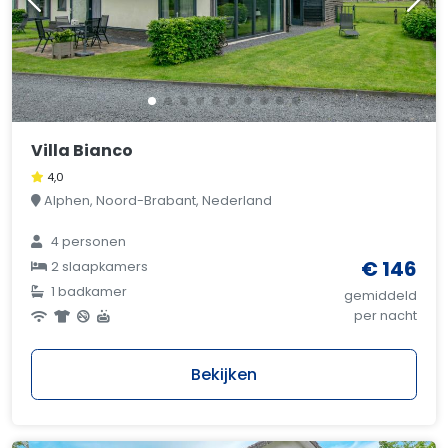
Villa Bianco
4,0
Alphen, Noord-Brabant, Nederland
4 personen
€ 146
2 slaapkamers
1 badkamer
gemiddeld
per nacht
Bekijken