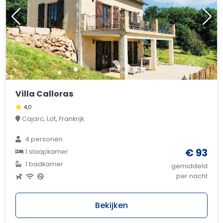
Villa Calloras
4,0
Cajarc, Lot, Frankrijk
4 personen
€ 93
1 slaapkamer
1 badkamer
gemiddeld
per nacht
Bekijken