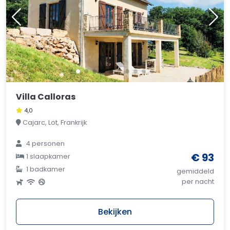
Villa Calloras
4,0
Cajarc, Lot, Frankrijk
4 personen
€ 93
1 slaapkamer
1 badkamer
gemiddeld
per nacht
Bekijken