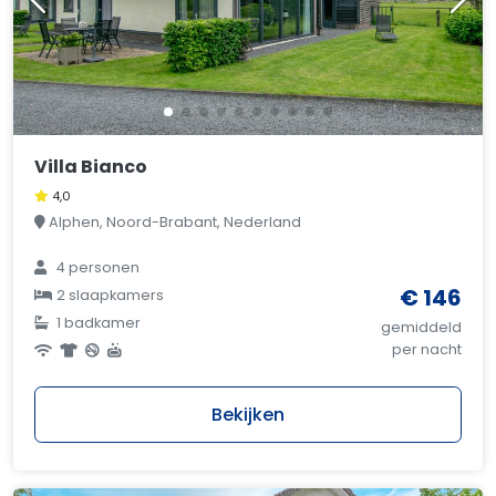
Villa Bianco
4,0
Alphen, Noord-Brabant, Nederland
4 personen
€ 146
2 slaapkamers
1 badkamer
gemiddeld
per nacht
Bekijken