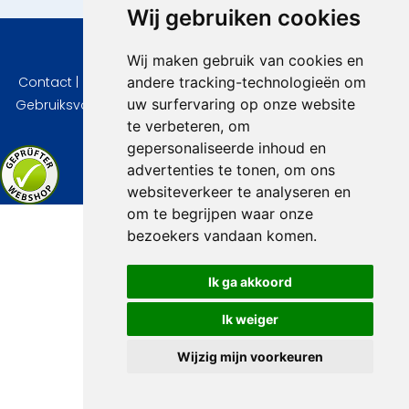
Wij gebruiken cookies
© 2026 VidaVilla.com
Wij maken gebruik van cookies en
andere tracking-technologieën om
Contact
|
Privacy
|
Cookie instellingen
|
Herroepingsrecht
|
uw surfervaring op onze website
Gebruiksvoorwaarden
|
Imprint
|
Informatie Beoordelingen
te verbeteren, om
gepersonaliseerde inhoud en
advertenties te tonen, om ons
websiteverkeer te analyseren en
om te begrijpen waar onze
bezoekers vandaan komen.
Ik ga akkoord
Ik weiger
Wijzig mijn voorkeuren