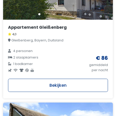
Appartement Gleißenberg
4,0
Gleißenberg, Bayern, Duitsland
4 personen
€ 86
2 slaapkamers
1 badkamer
gemiddeld
per nacht
Bekijken