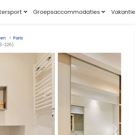
tersport
Groepsaccommodaties
Vakantie
pen
Paris
3-226)