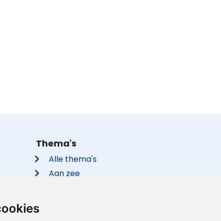
Thema's
Alle thema's
Aan zee
Met de hond
Groepsaccommodaties
cookies
Vakantieparken