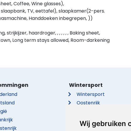
sheet, Coffee, Wine glasses),
laapbank, TV, eettafel), slaapkamer(2-pers.
 wasmachine, Handdoeken inbegrepen, ))
 strijkijzer, haardroger, , , , , , , Baking sheet,
own, Long term stays allowed, Room-darkening
emmingen
Wintersport
derland
Wintersport
itsland
Oostenrijk
lgië
Frankrijk
nkrijk
Italië
Wij gebruiken 
stenrijk
Duitsland